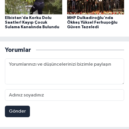
Elbistan’da Korku Dolu
MHP Dulkadiroğlu'nda
Saatler! Kayıp Çocuk
Ökkeş Yüksel Ferhuşoğlu
Sulama Kanalında Bulundu
Güven Tazeledi
Yorumlar
Gönder