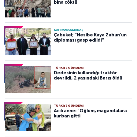
bina çöktü
KAHRAMANMARAŞ
Çabukel; “Nesibe Kaya Zabun’un
diploması gasp edildi”
TÜRKIYE GÜNDEMI
Dedesinin kullandığı traktör
devrildi, 2 yaşındaki Barış öldü
TÜRKIYE GÜNDEMI
Acılı anne: "Oğlum, magandalara
kurban gitti"