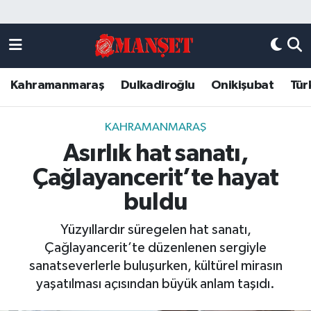
Künye
Kahramanmaraş Nöbetçi Eczaneler
Kahramanmaraş
Dulkadiroğlu
Onikişubat
Tür
DULKADİROĞLU
Kahramanmaraş Hava Durumu
KAHRAMANMARAŞ
Kahramanmaraş Trafik Yoğunluk Haritası
KAHRAMANMARAŞ
Asırlık hat sanatı,
ONİKİŞUBAT
Süper Lig Puan Durumu ve Fikstür
Çağlayancerit’te hayat
ÖZEL HABER
Tüm Manşetler
buldu
Yüzyıllardır süregelen hat sanatı,
Künye
Son Dakika Haberleri
Çağlayancerit’te düzenlenen sergiyle
sanatseverlerle buluşurken, kültürel mirasın
Haber Arşivi
yaşatılması açısından büyük anlam taşıdı.