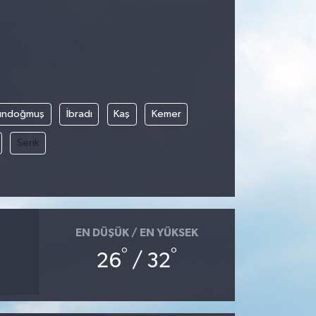
ündoğmuş
İbradı
Kaş
Kemer
Serik
EN DÜŞÜK / EN YÜKSEK
°
°
26
/ 32