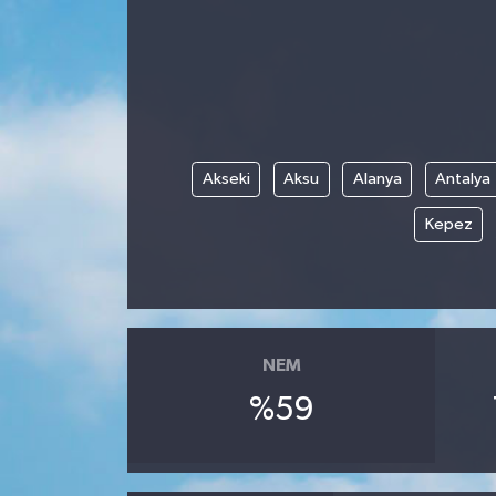
Akseki
Aksu
Alanya
Antalya
Kepez
NEM
%59