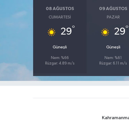
08 AĞUSTOS
09 AĞUSTOS
CUMARTESI
PAZAR
°
°
29
29
Güneşli
Güneşli
Nem: %66
Nem: %61
Rüzgar: 4.89 m/s
Rüzgar: 6.11 m/s
Kahramanmara