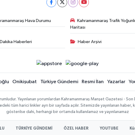
hramanmaraş Hava Durumu
Kahramanmaraş Trafik Yoğunl
Haritası
Dakika Haberleri
Haber Arşivi
oğlu
Onikişubat
Türkiye Gündemi
Resmi İlan
Yazarlar
Yo
sorumludur. Yayınlanan yorumlardan Kahramanmaraş Manşet Gazetesi - Son 
ki tüm harici linkler ayrı bir sayfada açılır. Sitemizde yayınlanan haber, k
gösterilse dahi, herhangi bir ortamda kullanılamaz ve yayınlanamaz
LU
TÜRKİYE GÜNDEMİ
ÖZEL HABER
YOUTUBE
Kü