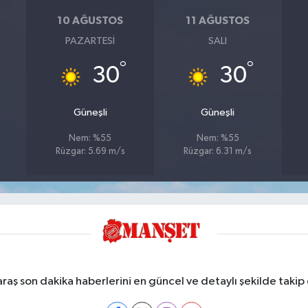
10 AĞUSTOS
11 AĞUSTOS
PAZARTESI
SALI
°
°
30
30
Güneşli
Güneşli
Nem: %55
Nem: %55
Rüzgar: 5.69 m/s
Rüzgar: 6.31 m/s
ş son dakika haberlerini en güncel ve detaylı şekilde takip e