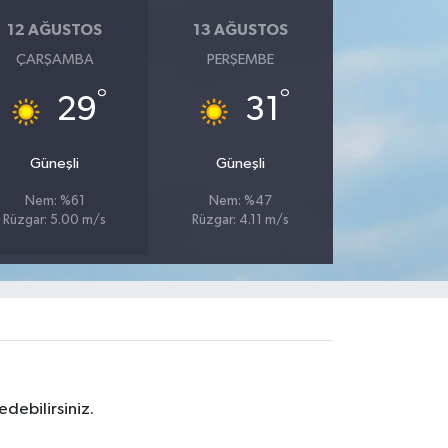
12 AĞUSTOS
13 AĞUSTOS
ÇARŞAMBA
PERŞEMBE
°
°
29
31
Güneşli
Güneşli
Nem: %61
Nem: %47
Rüzgar: 5.00 m/s
Rüzgar: 4.11 m/s
debilirsiniz.