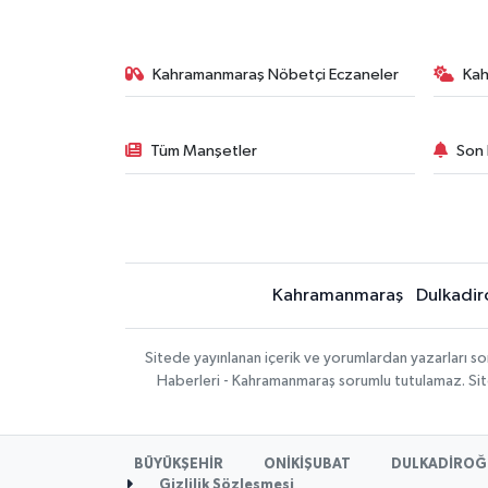
Kahramanmaraş Nöbetçi Eczaneler
Ka
Tüm Manşetler
Son 
Kahramanmaraş
Dulkadir
Sitede yayınlanan içerik ve yorumlardan yazarları 
Haberleri - Kahramanmaraş sorumlu tutulamaz. Sitede
BÜYÜKŞEHİR
ONİKİŞUBAT
DULKADİROĞ
Gizlilik Sözleşmesi