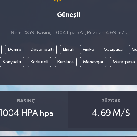
Güneşli
Nem: %59, Basınç: 1004 hpa hPa, Rüzgar: 4.69 m/s
Demre
Döşemealtı
Elmalı
Finike
Gazipaşa
G
Konyaaltı
Korkuteli
Kumluca
Manavgat
Muratpaşa
BASINÇ
RÜZGAR
1004 HPA
4.69 M/S
hpa