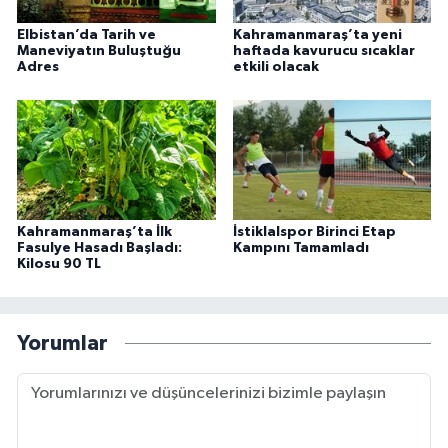
Elbistan’da Tarih ve
Kahramanmaraş’ta yeni
Maneviyatın Buluştuğu
haftada kavurucu sıcaklar
Adres
etkili olacak
Kahramanmaraş’ta İlk
İstiklalspor Birinci Etap
Fasulye Hasadı Başladı:
Kampını Tamamladı
Kilosu 90 TL
Yorumlar