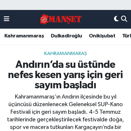
Künye
Kahramanmaraş Nöbetçi Eczaneler
Kahramanmaraş
Dulkadiroğlu
Onikişubat
Tür
DULKADİROĞLU
Kahramanmaraş Hava Durumu
KAHRAMANMARAŞ
Kahramanmaraş Trafik Yoğunluk Haritası
KAHRAMANMARAŞ
Andırın’da su üstünde
ONİKİŞUBAT
Süper Lig Puan Durumu ve Fikstür
nefes kesen yarış için geri
ÖZEL HABER
Tüm Manşetler
sayım başladı
Kahramanmaraş’ın Andırın ilçesinde bu yıl
Künye
Son Dakika Haberleri
üçüncüsü düzenlenecek Geleneksel SUP-Kano
Festivali için geri sayım başladı. 4-5 Temmuz
Haber Arşivi
tarihlerinde gerçekleştirilecek festivalde doğa,
spor ve macera tutkunları Kargaçayırı’nda bir