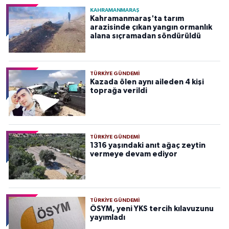
KAHRAMANMARAŞ
Kahramanmaraş'ta tarım
arazisinde çıkan yangın ormanlık
alana sıçramadan söndürüldü
TÜRKIYE GÜNDEMI
Kazada ölen aynı aileden 4 kişi
toprağa verildi
TÜRKIYE GÜNDEMI
1316 yaşındaki anıt ağaç zeytin
vermeye devam ediyor
TÜRKIYE GÜNDEMI
ÖSYM, yeni YKS tercih kılavuzunu
yayımladı