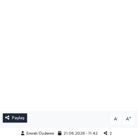
Paylaş
-
+
A
A
Emrah Özdemir
21.06.2026 - 11:42
2