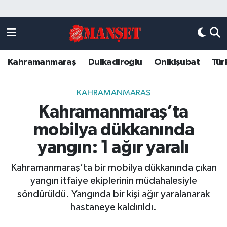
Künye
Kahramanmaraş Nöbetçi Eczaneler
Kahramanmaraş
Dulkadiroğlu
Onikişubat
Tür
DULKADİROĞLU
Kahramanmaraş Hava Durumu
KAHRAMANMARAŞ
Kahramanmaraş Trafik Yoğunluk Haritası
KAHRAMANMARAŞ
Kahramanmaraş’ta
ONİKİŞUBAT
Süper Lig Puan Durumu ve Fikstür
mobilya dükkanında
ÖZEL HABER
Tüm Manşetler
yangın: 1 ağır yaralı
Kahramanmaraş’ta bir mobilya dükkanında çıkan
Künye
Son Dakika Haberleri
yangın itfaiye ekiplerinin müdahalesiyle
söndürüldü. Yangında bir kişi ağır yaralanarak
Haber Arşivi
hastaneye kaldırıldı.