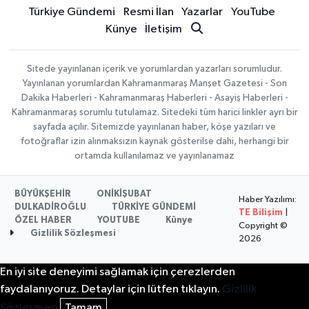
Türkiye Gündemi
Resmi İlan
Yazarlar
YouTube
Künye
İletişim
Sitede yayınlanan içerik ve yorumlardan yazarları sorumludur.
Yayınlanan yorumlardan Kahramanmaraş Manşet Gazetesi - Son
Dakika Haberleri - Kahramanmaraş Haberleri - Asayiş Haberleri -
Kahramanmaraş sorumlu tutulamaz. Sitedeki tüm harici linkler ayrı bir
sayfada açılır. Sitemizde yayınlanan haber, köşe yazıları ve
fotoğraflar izin alınmaksızın kaynak gösterilse dahi, herhangi bir
ortamda kullanılamaz ve yayınlanamaz
BÜYÜKŞEHİR
ONİKİŞUBAT
Haber Yazılımı:
DULKADİROĞLU
TÜRKİYE GÜNDEMİ
TE Bilişim
|
ÖZEL HABER
YOUTUBE
Künye
Copyright ©
Gizlilik Sözleşmesi
2026
En iyi site deneyimi sağlamak için çerezlerden
faydalanıyoruz. Detaylar için lütfen tıklayın.
Gizlilik
Sözleşmesi
Tamam