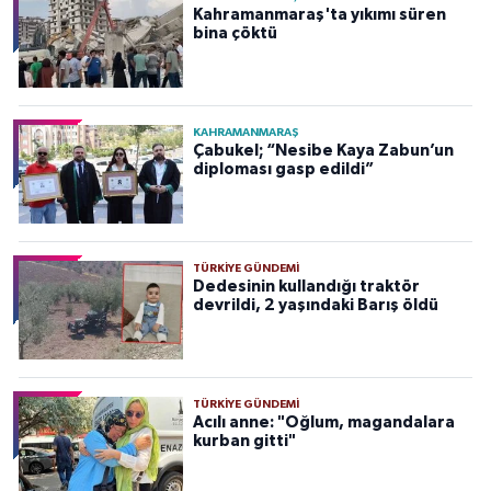
Kahramanmaraş'ta yıkımı süren
bina çöktü
KAHRAMANMARAŞ
Çabukel; “Nesibe Kaya Zabun’un
diploması gasp edildi”
TÜRKIYE GÜNDEMI
Dedesinin kullandığı traktör
devrildi, 2 yaşındaki Barış öldü
TÜRKIYE GÜNDEMI
Acılı anne: "Oğlum, magandalara
kurban gitti"