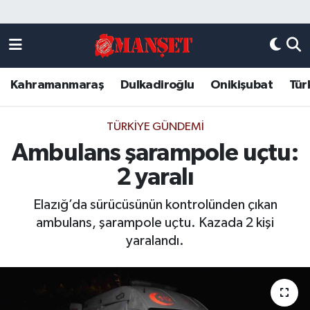
Künye
Kahramanmaraş Nöbetçi Eczaneler
Kahramanmaraş
Dulkadiroğlu
Onikişubat
Tür
DULKADİROĞLU
Kahramanmaraş Hava Durumu
KAHRAMANMARAŞ
Kahramanmaraş Trafik Yoğunluk Haritası
TÜRKIYE GÜNDEMI
Ambulans şarampole uçtu:
ONİKİŞUBAT
Süper Lig Puan Durumu ve Fikstür
2 yaralı
ÖZEL HABER
Tüm Manşetler
Elazığ’da sürücüsünün kontrolünden çıkan
ambulans, şarampole uçtu. Kazada 2 kişi
Künye
Son Dakika Haberleri
yaralandı.
Haber Arşivi