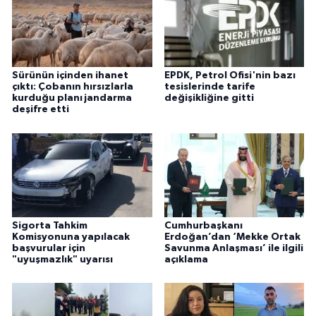
Sürünün içinden ihanet
EPDK, Petrol Ofisi'nin bazı
çıktı: Çobanın hırsızlarla
tesislerinde tarife
kurduğu planı jandarma
değişikliğine gitti
deşifre etti
Sigorta Tahkim
Cumhurbaşkanı
Komisyonuna yapılacak
Erdoğan’dan ‘Mekke Ortak
başvurular için
Savunma Anlaşması’ ile ilgili
"uyuşmazlık" uyarısı
açıklama