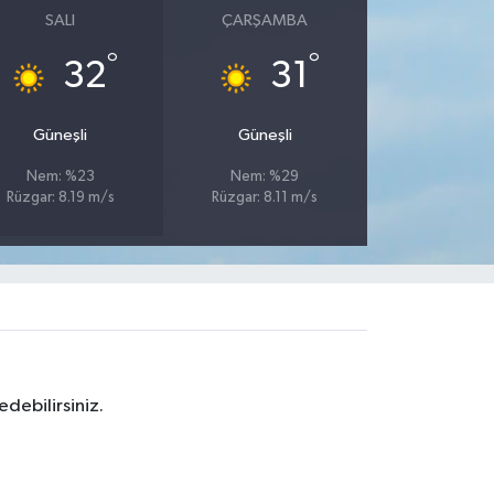
SALI
ÇARŞAMBA
°
°
32
31
Güneşli
Güneşli
Nem: %23
Nem: %29
Rüzgar: 8.19 m/s
Rüzgar: 8.11 m/s
debilirsiniz.