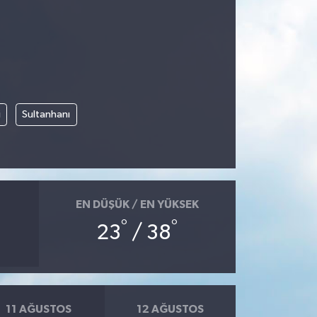
i
Sultanhanı
EN DÜŞÜK / EN YÜKSEK
°
°
23
/ 38
11 AĞUSTOS
12 AĞUSTOS