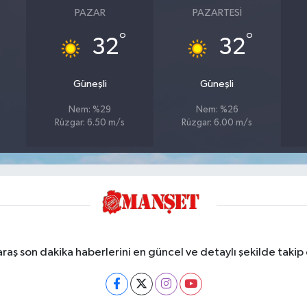
PAZAR
PAZARTESI
°
°
32
32
Güneşli
Güneşli
Nem: %29
Nem: %26
Rüzgar: 6.50 m/s
Rüzgar: 6.00 m/s
ş son dakika haberlerini en güncel ve detaylı şekilde takip e