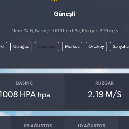
Güneşli
Nem: %16, Basınç: 1008 hpa hPa, Rüzgar: 2.19 m/s
kil
Gülağaç
Güzelyurt
Merkez
Ortaköy
Sarıyahş
BASINÇ
RÜZGAR
1008 HPA
2.19 M/S
hpa
09 AĞUSTOS
10 AĞUSTOS