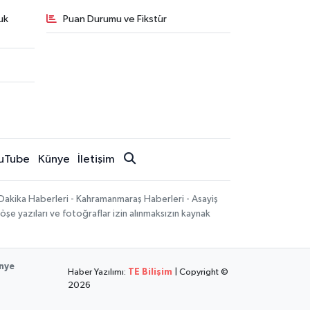
uk
Puan Durumu ve Fikstür
uTube
Künye
İletişim
Dakika Haberleri - Kahramanmaraş Haberleri - Asayiş
öşe yazıları ve fotoğraflar izin alınmaksızın kaynak
nye
Haber Yazılımı:
TE Bilişim
| Copyright ©
2026