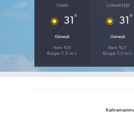
CUMA
CUMARTESI
°
°
31
31
Güneşli
Güneşli
Nem: %31
Nem: %27
Rüzgar: 5.31 m/s
Rüzgar: 5.11 m/s
Kahramanmara