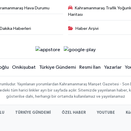
hramanmaraş Hava Durumu
Kahramanmaraş Trafik Yoğunl
Haritası
Dakika Haberleri
Haber Arşivi
oğlu
Onikişubat
Türkiye Gündemi
Resmi İlan
Yazarlar
Yo
sorumludur. Yayınlanan yorumlardan Kahramanmaraş Manşet Gazetesi - Son 
ki tüm harici linkler ayrı bir sayfada açılır. Sitemizde yayınlanan haber, k
gösterilse dahi, herhangi bir ortamda kullanılamaz ve yayınlanamaz
LU
TÜRKİYE GÜNDEMİ
ÖZEL HABER
YOUTUBE
Kü