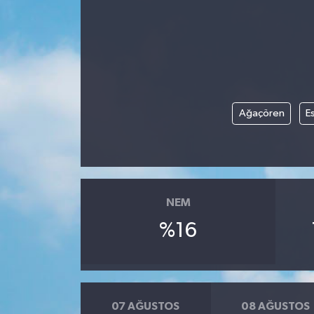
Ağaçören
Es
NEM
%16
07 AĞUSTOS
08 AĞUSTOS