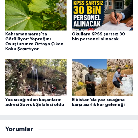
Kahramanmaraş’ta
Okullara KPSS şartsız 30
Görülüyor: Yaprağını
bin personel alınacak
Ovuşturunca Ortaya Çıkan
Koku Şaşırtıyor
Yaz sıcağından kaçanların
Elbistan’da yaz sıcağına
adresi Savruk Şelalesi oldu
karşı asırlık kar geleneği
Yorumlar