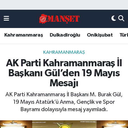
Künye
Kahramanmaraş Nöbetçi Eczaneler
Kahramanmaraş
Dulkadiroğlu
Onikişubat
Tür
DULKADİROĞLU
Kahramanmaraş Hava Durumu
KAHRAMANMARAŞ
Kahramanmaraş Trafik Yoğunluk Haritası
KAHRAMANMARAŞ
AK Parti Kahramanmaraş İl
ONİKİŞUBAT
Süper Lig Puan Durumu ve Fikstür
Başkanı Gül’den 19 Mayıs
ÖZEL HABER
Tüm Manşetler
Mesajı
AK Parti Kahramanmaraş İl Başkanı M. Burak Gül,
Künye
Son Dakika Haberleri
19 Mayıs Atatürk’ü Anma, Gençlik ve Spor
Bayramı dolayısıyla mesaj yayımladı.
Haber Arşivi