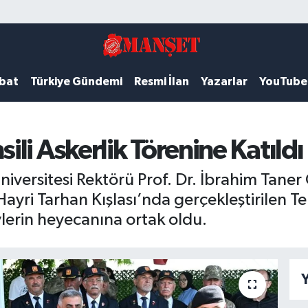
ubat
Türkiye Gündemi
Resmi İlan
Yazarlar
YouTube
li Askerlik Törenine Katıldı
rsitesi Rektörü Prof. Dr. İbrahim Taner 
i Tarhan Kışlası’nda gerçekleştirilen Tems
ylerin heyecanına ortak oldu.
Y