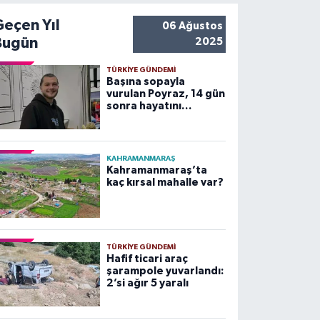
Geçen Yıl
06 Ağustos
Bugün
2025
TÜRKIYE GÜNDEMI
Başına sopayla
vurulan Poyraz, 14 gün
sonra hayatını
kaybetti
KAHRAMANMARAŞ
Kahramanmaraş’ta
kaç kırsal mahalle var?
TÜRKIYE GÜNDEMI
Hafif ticari araç
şarampole yuvarlandı:
2’si ağır 5 yaralı