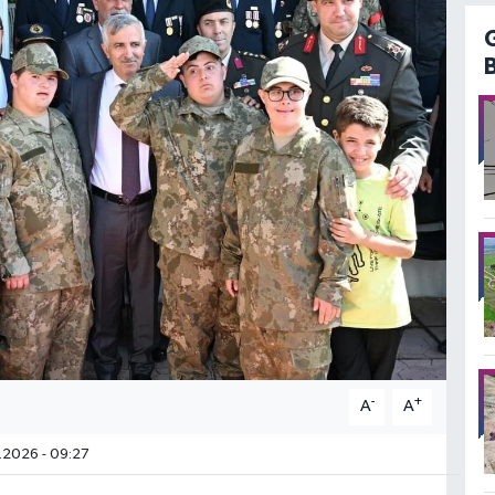
-
+
A
A
.2026 - 09:27