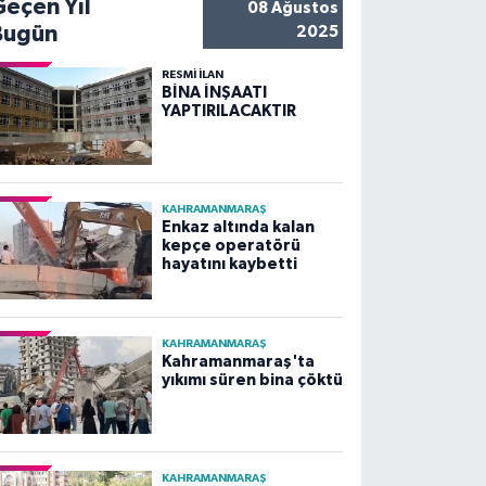
Geçen Yıl
08 Ağustos
Bugün
2025
RESMİ İLAN
BİNA İNŞAATI
YAPTIRILACAKTIR
KAHRAMANMARAŞ
Enkaz altında kalan
kepçe operatörü
hayatını kaybetti
KAHRAMANMARAŞ
Kahramanmaraş'ta
yıkımı süren bina çöktü
KAHRAMANMARAŞ