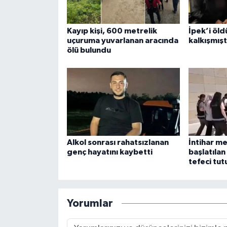
Kayıp kişi, 600 metrelik
İpek’i öld
uçuruma yuvarlanan aracında
kalkışmışt
ölü bulundu
Alkol sonrası rahatsızlanan
İntihar m
genç hayatını kaybetti
başlatıla
tefeci tut
Yorumlar