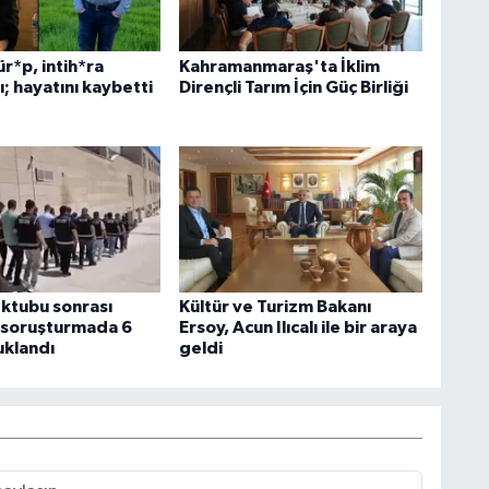
ür*p, intih*ra
Kahramanmaraş'ta İklim
ı; hayatını kaybetti
Dirençli Tarım İçin Güç Birliği
ektubu sonrası
Kültür ve Turizm Bakanı
n soruşturmada 6
Ersoy, Acun Ilıcalı ile bir araya
uklandı
geldi