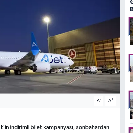
-
+
A
A
t’in indirimli bilet kampanyası, sonbahardan