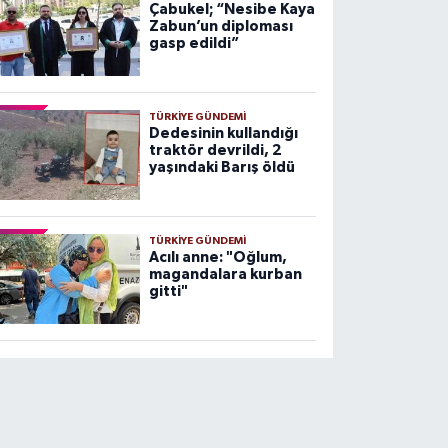
Çabukel; “Nesibe Kaya
Zabun’un diploması
gasp edildi”
TÜRKIYE GÜNDEMI
Dedesinin kullandığı
traktör devrildi, 2
yaşındaki Barış öldü
TÜRKIYE GÜNDEMI
Acılı anne: "Oğlum,
magandalara kurban
gitti"