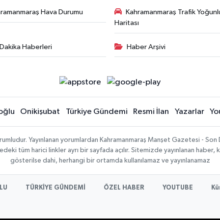
hramanmaraş Hava Durumu
Kahramanmaraş Trafik Yoğunl
Haritası
Dakika Haberleri
Haber Arşivi
oğlu
Onikişubat
Türkiye Gündemi
Resmi İlan
Yazarlar
Yo
sorumludur. Yayınlanan yorumlardan Kahramanmaraş Manşet Gazetesi - Son 
ki tüm harici linkler ayrı bir sayfada açılır. Sitemizde yayınlanan haber, k
gösterilse dahi, herhangi bir ortamda kullanılamaz ve yayınlanamaz
LU
TÜRKİYE GÜNDEMİ
ÖZEL HABER
YOUTUBE
Kü