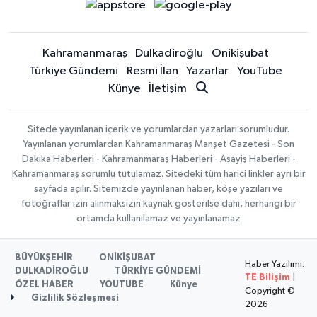
Kahramanmaraş
Dulkadiroğlu
Onikişubat
Türkiye Gündemi
Resmi İlan
Yazarlar
YouTube
Künye
İletişim
Sitede yayınlanan içerik ve yorumlardan yazarları sorumludur.
Yayınlanan yorumlardan Kahramanmaraş Manşet Gazetesi - Son
Dakika Haberleri - Kahramanmaraş Haberleri - Asayiş Haberleri -
Kahramanmaraş sorumlu tutulamaz. Sitedeki tüm harici linkler ayrı bir
sayfada açılır. Sitemizde yayınlanan haber, köşe yazıları ve
fotoğraflar izin alınmaksızın kaynak gösterilse dahi, herhangi bir
ortamda kullanılamaz ve yayınlanamaz
BÜYÜKŞEHİR
ONİKİŞUBAT
Haber Yazılımı:
DULKADİROĞLU
TÜRKİYE GÜNDEMİ
TE Bilişim
|
ÖZEL HABER
YOUTUBE
Künye
Copyright ©
Gizlilik Sözleşmesi
2026