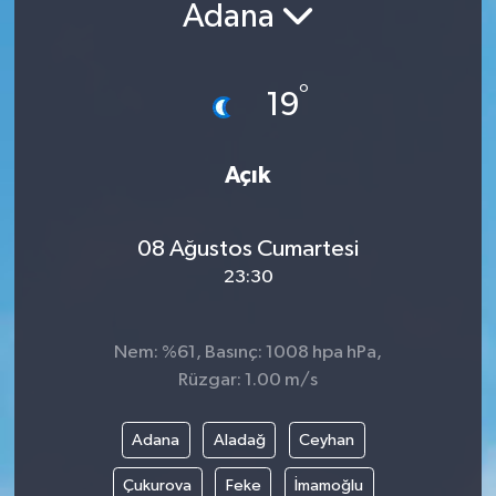
Adana
°
19
Açık
08 Ağustos Cumartesi
23:30
Nem: %61, Basınç: 1008 hpa hPa,
Rüzgar: 1.00 m/s
Adana
Aladağ
Ceyhan
Çukurova
Feke
İmamoğlu