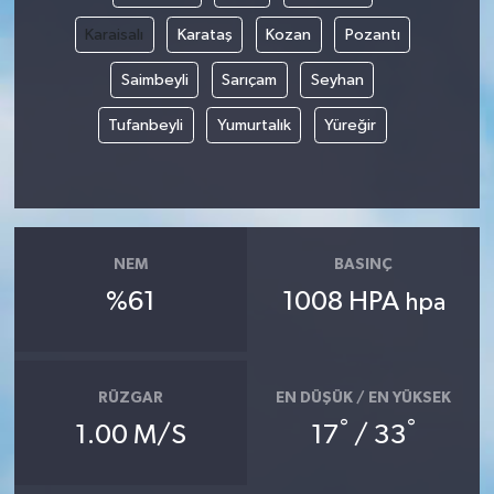
Karaisalı
Karataş
Kozan
Pozantı
Saimbeyli
Sarıçam
Seyhan
Tufanbeyli
Yumurtalık
Yüreğir
NEM
BASINÇ
%61
1008 HPA
hpa
RÜZGAR
EN DÜŞÜK / EN YÜKSEK
°
°
1.00 M/S
17
/ 33