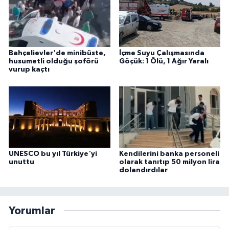
Bahçelievler'de minibüste,
İçme Suyu Çalışmasında
husumetli olduğu şoförü
Göçük: 1 Ölü, 1 Ağır Yaralı
vurup kaçtı
UNESCO bu yıl Türkiye'yi
Kendilerini banka personeli
unuttu
olarak tanıtıp 50 milyon lira
dolandırdılar
Yorumlar