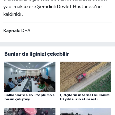
yapılmak üzere Şemdinli Devlet Hastanesi'ne
kaldırıldı.
Kaynak:
DHA
Bunlar da ilginizi çekebilir
Balkanlar'da sivil toplum ve
Çiftçilerin internet kullanımı
basın çalıştayı
10 yılda iki katını aştı