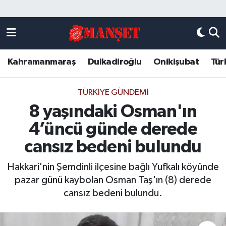
Künye
Kahramanmaraş Nöbetçi Eczaneler
Kahramanmaraş
Dulkadiroğlu
Onikişubat
Tür
DULKADİROĞLU
Kahramanmaraş Hava Durumu
KAHRAMANMARAŞ
Kahramanmaraş Trafik Yoğunluk Haritası
TÜRKIYE GÜNDEMI
8 yaşındaki Osman'ın
ONİKİŞUBAT
Süper Lig Puan Durumu ve Fikstür
4’üncü günde derede
ÖZEL HABER
Tüm Manşetler
cansız bedeni bulundu
Hakkari'nin Şemdinli ilçesine bağlı Yufkalı köyünde
Künye
Son Dakika Haberleri
pazar günü kaybolan Osman Taş'ın (8) derede
cansız bedeni bulundu.
Haber Arşivi