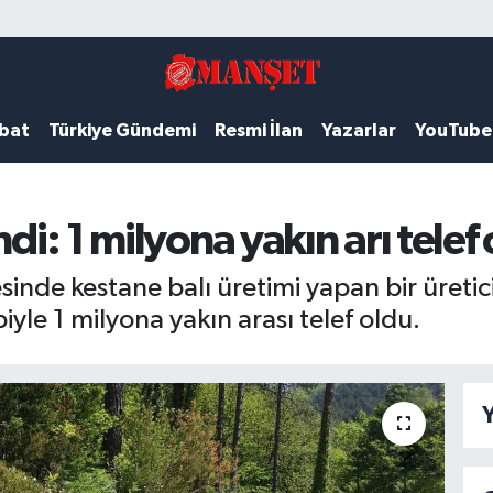
ubat
Türkiye Gündemi
Resmi İlan
Yazarlar
YouTube
di: 1 milyona yakın arı telef
nde kestane balı üretimi yapan bir üretici
iyle 1 milyona yakın arası telef oldu.
Y