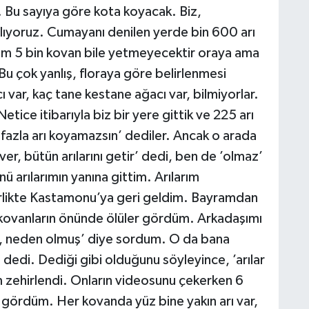
. Bu sayıya göre kota koyacak. Biz,
alıyoruz. Cumayanı denilen yerde bin 600 arı
rum 5 bin kovan bile yetmeyecektir oraya ama
Bu çok yanlış, floraya göre belirlenmesi
 var, kaç tane kestane ağacı var, bilmiyorlar.
ice itibarıyla biz bir yere gittik ve 225 arı
fazla arı koyamazsın’ dediler. Ancak o arada
ver, bütün arılarını getir’ dedi, ben de ’olmaz’
 arılarımın yanına gittim. Arılarım
birlikte Kastamonu’ya geri geldim. Bayramdan
kovanların önünde ölüler gördüm. Arkadaşımı
r, neden olmuş’ diye sordum. O da bana
’ dedi. Dediği gibi olduğunu söyleyince, ’arılar
m zehirlendi. Onların videosunu çekerken 6
nı gördüm. Her kovanda yüz bine yakın arı var,