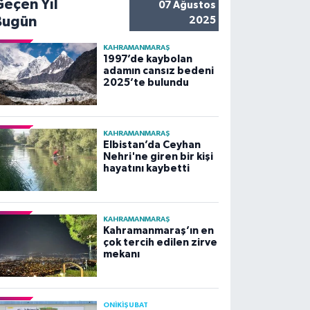
Geçen Yıl
07 Ağustos
Bugün
2025
KAHRAMANMARAŞ
1997’de kaybolan
adamın cansız bedeni
2025’te bulundu
KAHRAMANMARAŞ
Elbistan’da Ceyhan
Nehri'ne giren bir kişi
hayatını kaybetti
KAHRAMANMARAŞ
Kahramanmaraş’ın en
çok tercih edilen zirve
mekanı
ONİKİŞUBAT