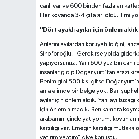
canlı var ve 600 binden fazla arı katle
Her kovanda 3-4 çıta arı öldü. 1 milyo
"Dört ayaklı ayılar için önlem aldık
Arılarını ayılardan koruyabildiğini, a
Şinoforoğlu, "Gerekirse yolda giderke
yapıyorsunuz. Yani 600 yüz bin canlı ö
insanlar gidip Doğanyurt’tan arazi kira
Benim gibi 500 kişi gitse Doğanyurt’a
ama elimde bir belge yok. Ben şüphele
ayılar için önlem aldık. Yani ayı tuzağı 
için önlem almadık. Ben kamera koym
arabamın içinde yatıyorum, kovanlarım
karşılığı var. Emeğin karşılığı mutlaka 
yatırım yaptım" diye konuştu.