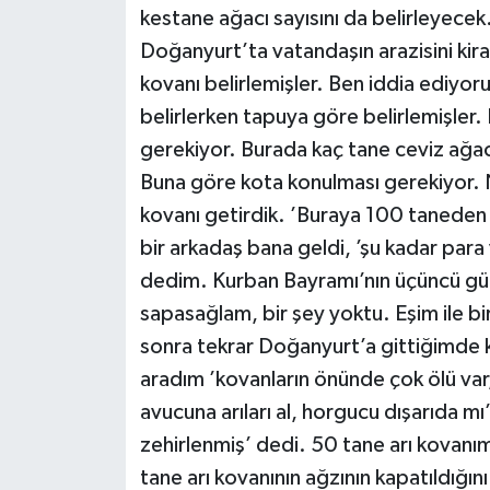
kestane ağacı sayısını da belirleyecek
Doğanyurt’ta vatandaşın arazisini kir
kovanı belirlemişler. Ben iddia ediyo
belirlerken tapuya göre belirlemişler. 
gerekiyor. Burada kaç tane ceviz ağacı
Buna göre kota konulması gerekiyor. Net
kovanı getirdik. ’Buraya 100 taneden 
bir arkadaş bana geldi, ’şu kadar para 
dedim. Kurban Bayramı’nın üçüncü günü
sapasağlam, bir şey yoktu. Eşim ile 
sonra tekrar Doğanyurt’a gittiğimde 
aradım ’kovanların önünde çok ölü va
avucuna arıları al, horgucu dışarıda mı
zehirlenmiş’ dedi. 50 tane arı kovanı
tane arı kovanının ağzının kapatıldığı