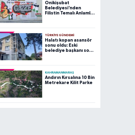
Onikişubat
Belediyesi’nden
Filistin Temalı Anlamlı
Çalışma
TÜRKIYE GÜNDEMI
Halatı kopan asansör
sonu oldu: Eski
belediye başkanı son
yolculuğuna uğurlandı
KAHRAMANMARAŞ
Andırın Kırsalına 10 Bin
Metrekare Kilit Parke