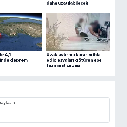
daha uzatılabilecek
e 4,1
Uzaklaştırma kararını ihlal
ünde deprem
edip eşyaları götüren eşe
tazminat cezası