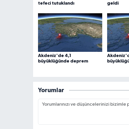
tefeci tutuklandı
geldi
Akdeniz'de 4,1
Akdeniz'd
büyüklüğünde deprem
büyüklüğ
Yorumlar