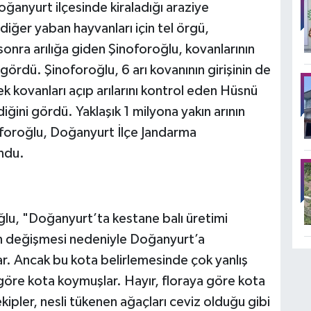
oğanyurt ilçesinde kiraladığı araziye
diğer yaban hayvanları için tel örgü,
 sonra arılığa giden Şinoforoğlu, kovanlarının
gördü. Şinoforoğlu, 6 arı kovanının girişinin de
tek kovanları açıp arılarını kontrol eden Hüsnü
iğini gördü. Yaklaşık 1 milyona yakın arının
foroğlu, Doğanyurt İlçe Jandarma
ndu.
lu, "Doğanyurt’ta kestane balı üretimi
n değişmesi nedeniyle Doğanyurt’a
ar. Ancak bu kota belirlemesinde çok yanlış
göre kota koymuşlar. Hayır, floraya göre kota
ipler, nesli tükenen ağaçları ceviz olduğu gibi