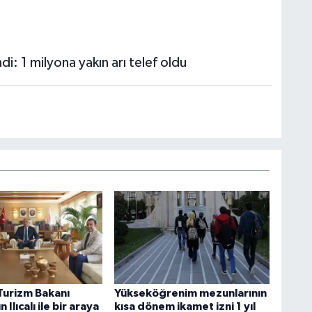
 Turizm Bakanı
Yükseköğrenim mezunlarının
 Ilıcalı ile bir araya
kısa dönem ikamet izni 1 yıl