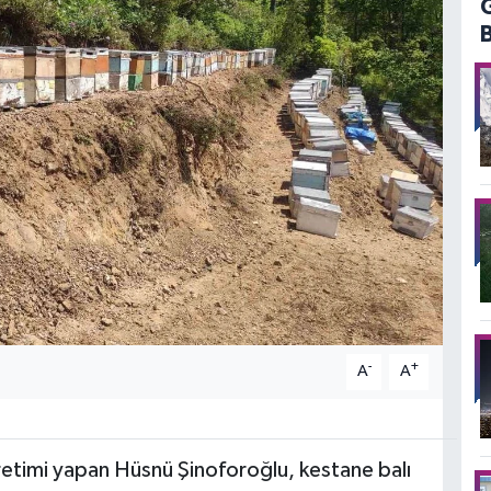
-
+
A
A
retimi yapan Hüsnü Şinoforoğlu, kestane balı