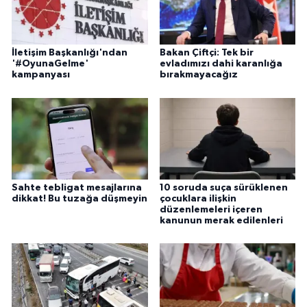
İletişim Başkanlığı'ndan
Bakan Çiftçi: Tek bir
'#OyunaGelme'
evladımızı dahi karanlığa
kampanyası
bırakmayacağız
Sahte tebligat mesajlarına
10 soruda suça sürüklenen
dikkat! Bu tuzağa düşmeyin
çocuklara ilişkin
düzenlemeleri içeren
kanunun merak edilenleri