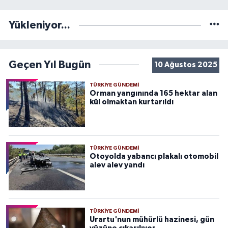
Yükleniyor...
Geçen Yıl Bugün
10 Ağustos 2025
TÜRKIYE GÜNDEMI
Orman yangınında 165 hektar alan
kül olmaktan kurtarıldı
TÜRKIYE GÜNDEMI
Otoyolda yabancı plakalı otomobil
alev alev yandı
TÜRKIYE GÜNDEMI
Urartu'nun mühürlü hazinesi, gün