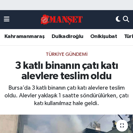
Künye
Kahramanmaraş Nöbetçi Eczaneler
Kahramanmaraş
Dulkadiroğlu
Onikişubat
Tür
DULKADİROĞLU
Kahramanmaraş Hava Durumu
KAHRAMANMARAŞ
Kahramanmaraş Trafik Yoğunluk Haritası
TÜRKIYE GÜNDEMI
3 katlı binanın çatı katı
ONİKİŞUBAT
Süper Lig Puan Durumu ve Fikstür
alevlere teslim oldu
ÖZEL HABER
Tüm Manşetler
Bursa’da 3 katlı binanın çatı katı alevlere teslim
oldu. Alevler yaklaşık 1 saatte söndürülürken, çatı
Künye
Son Dakika Haberleri
katı kullanılmaz hale geldi.
Haber Arşivi