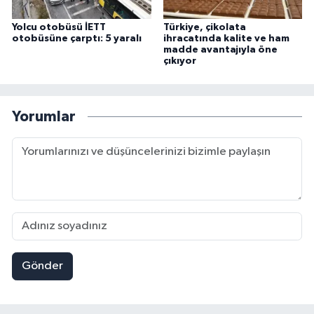
Yolcu otobüsü İETT
Türkiye, çikolata
otobüsüne çarptı: 5 yaralı
ihracatında kalite ve ham
madde avantajıyla öne
çıkıyor
Yorumlar
Gönder