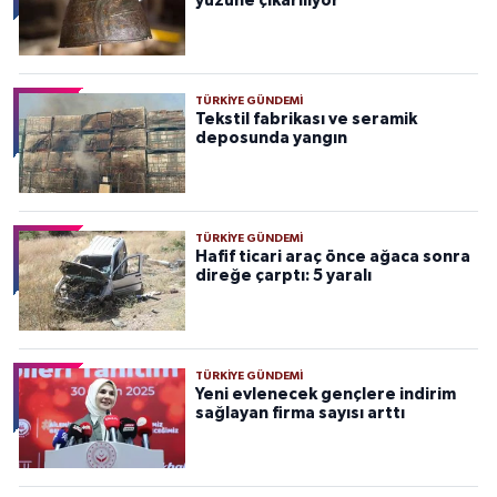
yüzüne çıkarılıyor
TÜRKIYE GÜNDEMI
Tekstil fabrikası ve seramik
deposunda yangın
TÜRKIYE GÜNDEMI
Hafif ticari araç önce ağaca sonra
direğe çarptı: 5 yaralı
TÜRKIYE GÜNDEMI
Yeni evlenecek gençlere indirim
sağlayan firma sayısı arttı