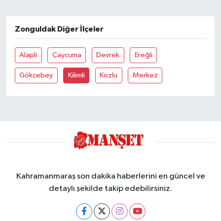
Zonguldak Diğer İlçeler
Alapli
Çaycuma
Devrek
Ereğli
Gökçebey
Kilimli
Kozlu
Merkez
Kahramanmaraş son dakika haberlerini en güncel ve
detaylı şekilde takip edebilirsiniz.