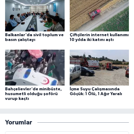
Balkanlar'da sivil toplum ve
Çiftçilerin internet kullanımı
basın çalıştayı
10 yılda iki katını aştı
Bahçelievler'de minibüste,
İçme Suyu Çalışmasında
husumetli olduğu şoförü
Göçük: 1 Ölü, 1 Ağır Yaralı
vurup kaçtı
Yorumlar