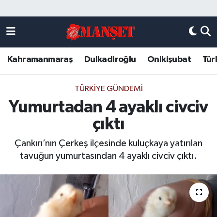
Künye
Kahramanmaraş Nöbetçi Eczaneler
Kahramanmaraş
Dulkadiroğlu
Onikişubat
Tür
DULKADİROĞLU
Kahramanmaraş Hava Durumu
KAHRAMANMARAŞ
Kahramanmaraş Trafik Yoğunluk Haritası
TÜRKIYE GÜNDEMI
Yumurtadan 4 ayaklı civciv
ONİKİŞUBAT
Süper Lig Puan Durumu ve Fikstür
çıktı
ÖZEL HABER
Tüm Manşetler
Çankırı’nın Çerkeş ilçesinde kuluçkaya yatırılan
tavuğun yumurtasından 4 ayaklı civciv çıktı.
Künye
Son Dakika Haberleri
Haber Arşivi