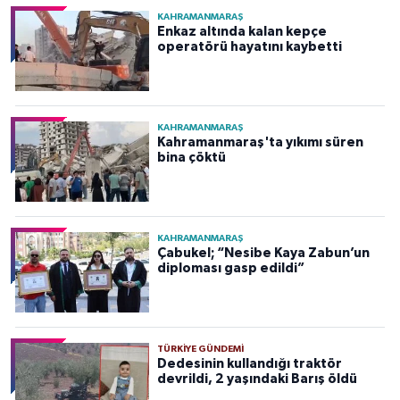
KAHRAMANMARAŞ
Enkaz altında kalan kepçe
operatörü hayatını kaybetti
KAHRAMANMARAŞ
Kahramanmaraş'ta yıkımı süren
bina çöktü
KAHRAMANMARAŞ
Çabukel; “Nesibe Kaya Zabun’un
diploması gasp edildi”
TÜRKIYE GÜNDEMI
Dedesinin kullandığı traktör
devrildi, 2 yaşındaki Barış öldü