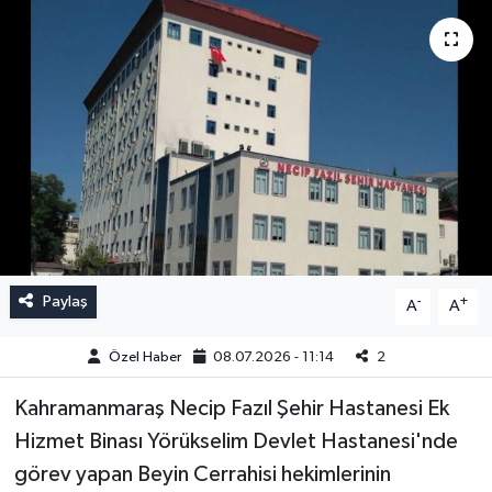
Paylaş
-
+
A
A
Özel Haber
08.07.2026 - 11:14
2
Kahramanmaraş Necip Fazıl Şehir Hastanesi Ek
Hizmet Binası Yörükselim Devlet Hastanesi'nde
görev yapan Beyin Cerrahisi hekimlerinin