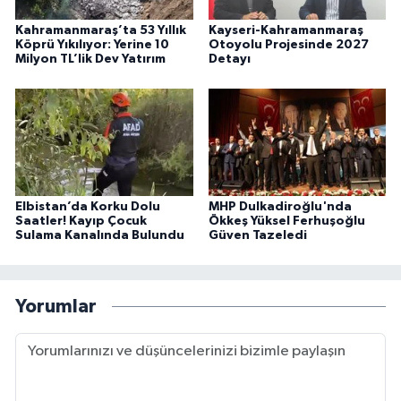
Kahramanmaraş’ta 53 Yıllık
Kayseri-Kahramanmaraş
Köprü Yıkılıyor: Yerine 10
Otoyolu Projesinde 2027
Milyon TL’lik Dev Yatırım
Detayı
Elbistan’da Korku Dolu
MHP Dulkadiroğlu'nda
Saatler! Kayıp Çocuk
Ökkeş Yüksel Ferhuşoğlu
Sulama Kanalında Bulundu
Güven Tazeledi
Yorumlar