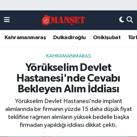
Künye
Kahramanmaraş Nöbetçi Eczaneler
Kahramanmaraş
Dulkadiroğlu
Onikişubat
Tür
DULKADİROĞLU
Kahramanmaraş Hava Durumu
KAHRAMANMARAŞ
Kahramanmaraş Trafik Yoğunluk Haritası
KAHRAMANMARAŞ
Yörükselim Devlet
ONİKİŞUBAT
Süper Lig Puan Durumu ve Fikstür
Hastanesi'nde Cevabı
ÖZEL HABER
Tüm Manşetler
Bekleyen Alım İddiası
Yörükselim Devlet Hastanesi'nde implant
Künye
Son Dakika Haberleri
alımlarında bir firmanın yüzde 15 daha düşük fiyat
teklifine rağmen alımların yüksek bedelle başka
Haber Arşivi
firmadan yapıldığı iddiası dikkat çekti.