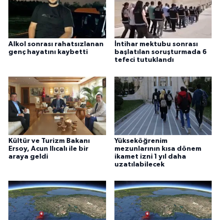
Alkol sonrası rahatsızlanan
İntihar mektubu sonrası
genç hayatını kaybetti
başlatılan soruşturmada 6
tefeci tutuklandı
Kültür ve Turizm Bakanı
Yükseköğrenim
Ersoy, Acun Ilıcalı ile bir
mezunlarının kısa dönem
araya geldi
ikamet izni 1 yıl daha
uzatılabilecek