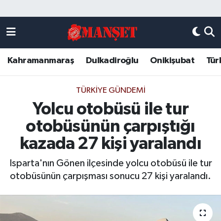
Künye
Kahramanmaraş Nöbetçi Eczaneler
Kahramanmaraş
Dulkadiroğlu
Onikişubat
Tür
DULKADİROĞLU
Kahramanmaraş Hava Durumu
KAHRAMANMARAŞ
Kahramanmaraş Trafik Yoğunluk Haritası
TÜRKIYE GÜNDEMI
Yolcu otobüsü ile tur
ONİKİŞUBAT
Süper Lig Puan Durumu ve Fikstür
otobüsünün çarpıştığı
ÖZEL HABER
Tüm Manşetler
kazada 27 kişi yaralandı
Isparta'nın Gönen ilçesinde yolcu otobüsü ile tur
Künye
Son Dakika Haberleri
otobüsünün çarpışması sonucu 27 kişi yaralandı.
Haber Arşivi