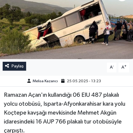
Paylaş
-
+
A
A
Melisa Kazancı
25.05.2025 - 13:23
Ramazan Açan'ın kullandığı 06 EIU 487 plakalı
yolcu otobüsü, Isparta-Afyonkarahisar kara yolu
Koçtepe kavşağı mevkisinde Mehmet Akgün
idaresindeki 16 AUP 766 plakalı tur otobüsüyle
çarpıştı.