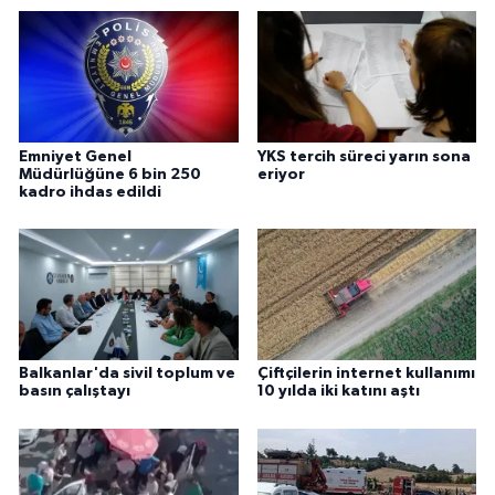
Emniyet Genel
YKS tercih süreci yarın sona
Müdürlüğüne 6 bin 250
eriyor
kadro ihdas edildi
Balkanlar'da sivil toplum ve
Çiftçilerin internet kullanımı
basın çalıştayı
10 yılda iki katını aştı