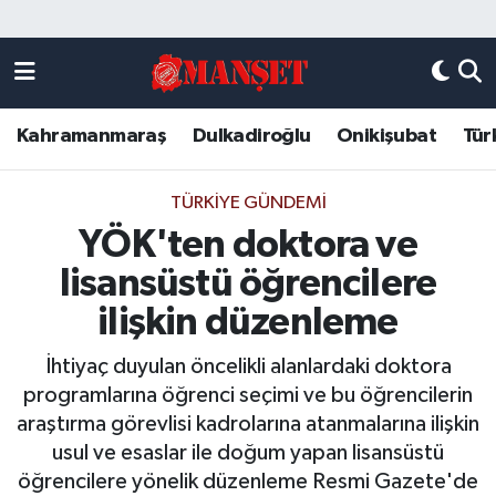
Künye
Kahramanmaraş Nöbetçi Eczaneler
Kahramanmaraş
Dulkadiroğlu
Onikişubat
Tür
DULKADİROĞLU
Kahramanmaraş Hava Durumu
KAHRAMANMARAŞ
Kahramanmaraş Trafik Yoğunluk Haritası
TÜRKIYE GÜNDEMI
YÖK'ten doktora ve
ONİKİŞUBAT
Süper Lig Puan Durumu ve Fikstür
lisansüstü öğrencilere
ÖZEL HABER
Tüm Manşetler
ilişkin düzenleme
İhtiyaç duyulan öncelikli alanlardaki doktora
Künye
Son Dakika Haberleri
programlarına öğrenci seçimi ve bu öğrencilerin
araştırma görevlisi kadrolarına atanmalarına ilişkin
Haber Arşivi
usul ve esaslar ile doğum yapan lisansüstü
öğrencilere yönelik düzenleme Resmi Gazete'de