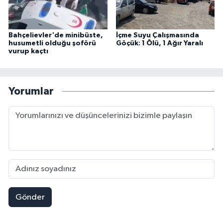
Bahçelievler'de minibüste,
İçme Suyu Çalışmasında
husumetli olduğu şoförü
Göçük: 1 Ölü, 1 Ağır Yaralı
vurup kaçtı
Yorumlar
Gönder