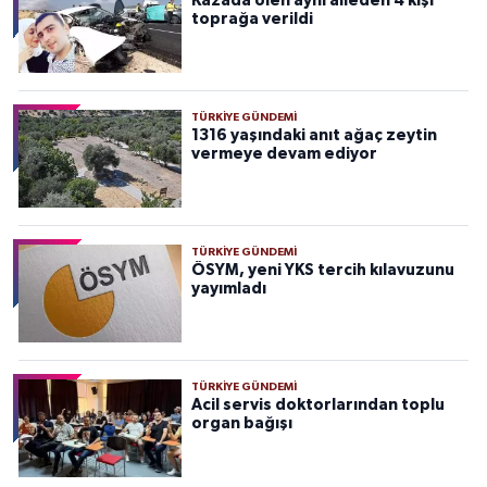
Kazada ölen aynı aileden 4 kişi
toprağa verildi
TÜRKIYE GÜNDEMI
1316 yaşındaki anıt ağaç zeytin
vermeye devam ediyor
TÜRKIYE GÜNDEMI
ÖSYM, yeni YKS tercih kılavuzunu
yayımladı
TÜRKIYE GÜNDEMI
Acil servis doktorlarından toplu
organ bağışı