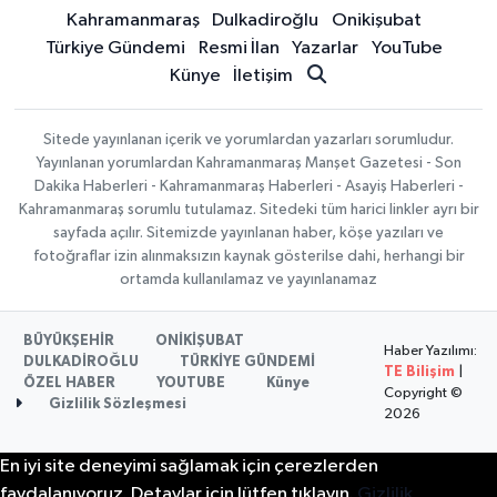
Kahramanmaraş
Dulkadiroğlu
Onikişubat
Türkiye Gündemi
Resmi İlan
Yazarlar
YouTube
Künye
İletişim
Sitede yayınlanan içerik ve yorumlardan yazarları sorumludur.
Yayınlanan yorumlardan Kahramanmaraş Manşet Gazetesi - Son
Dakika Haberleri - Kahramanmaraş Haberleri - Asayiş Haberleri -
Kahramanmaraş sorumlu tutulamaz. Sitedeki tüm harici linkler ayrı bir
sayfada açılır. Sitemizde yayınlanan haber, köşe yazıları ve
fotoğraflar izin alınmaksızın kaynak gösterilse dahi, herhangi bir
ortamda kullanılamaz ve yayınlanamaz
BÜYÜKŞEHİR
ONİKİŞUBAT
Haber Yazılımı:
DULKADİROĞLU
TÜRKİYE GÜNDEMİ
TE Bilişim
|
ÖZEL HABER
YOUTUBE
Künye
Copyright ©
Gizlilik Sözleşmesi
2026
En iyi site deneyimi sağlamak için çerezlerden
faydalanıyoruz. Detaylar için lütfen tıklayın.
Gizlilik