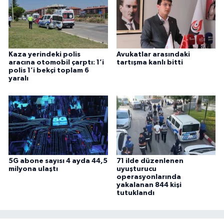
Kaza yerindeki polis
Avukatlar arasındaki
aracına otomobil çarptı: 1’i
tartışma kanlı bitti
polis 1’i bekçi toplam 6
yaralı
5G abone sayısı 4 ayda 44,5
71 ilde düzenlenen
milyona ulaştı
uyuşturucu
operasyonlarında
yakalanan 844 kişi
tutuklandı