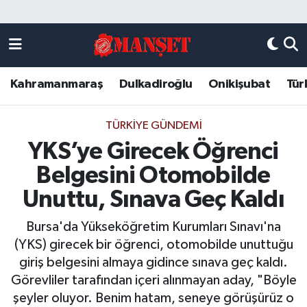
Künye
Kahramanmaraş Nöbetçi Eczaneler
Kahramanmaraş
Dulkadiroğlu
Onikişubat
Tür
DULKADİROĞLU
Kahramanmaraş Hava Durumu
KAHRAMANMARAŞ
Kahramanmaraş Trafik Yoğunluk Haritası
TÜRKIYE GÜNDEMI
YKS’ye Girecek Öğrenci
ONİKİŞUBAT
Süper Lig Puan Durumu ve Fikstür
Belgesini Otomobilde
ÖZEL HABER
Tüm Manşetler
Unuttu, Sınava Geç Kaldı
Bursa'da Yükseköğretim Kurumları Sınavı'na
Künye
Son Dakika Haberleri
(YKS) girecek bir öğrenci, otomobilde unuttuğu
giriş belgesini almaya gidince sınava geç kaldı.
Haber Arşivi
Görevliler tarafından içeri alınmayan aday, "Böyle
şeyler oluyor. Benim hatam, seneye görüşürüz o