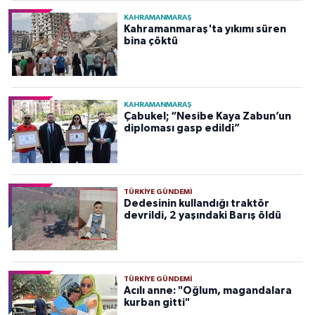
KAHRAMANMARAŞ
Kahramanmaraş'ta yıkımı süren
bina çöktü
KAHRAMANMARAŞ
Çabukel; “Nesibe Kaya Zabun’un
diploması gasp edildi”
TÜRKIYE GÜNDEMI
Dedesinin kullandığı traktör
devrildi, 2 yaşındaki Barış öldü
TÜRKIYE GÜNDEMI
Acılı anne: "Oğlum, magandalara
kurban gitti"