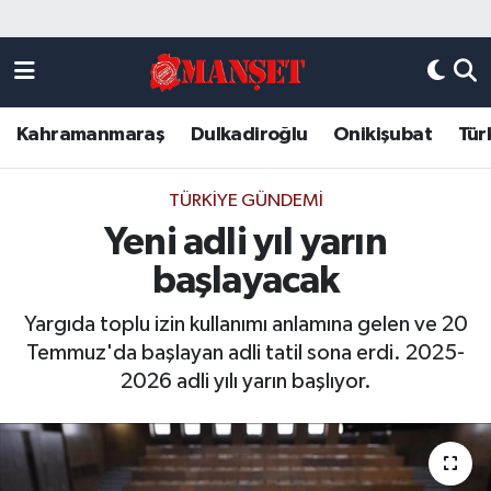
Künye
Kahramanmaraş Nöbetçi Eczaneler
Kahramanmaraş
Dulkadiroğlu
Onikişubat
Tür
DULKADİROĞLU
Kahramanmaraş Hava Durumu
KAHRAMANMARAŞ
Kahramanmaraş Trafik Yoğunluk Haritası
TÜRKIYE GÜNDEMI
Yeni adli yıl yarın
ONİKİŞUBAT
Süper Lig Puan Durumu ve Fikstür
başlayacak
ÖZEL HABER
Tüm Manşetler
Yargıda toplu izin kullanımı anlamına gelen ve 20
Temmuz'da başlayan adli tatil sona erdi. 2025-
Künye
Son Dakika Haberleri
2026 adli yılı yarın başlıyor.
Haber Arşivi