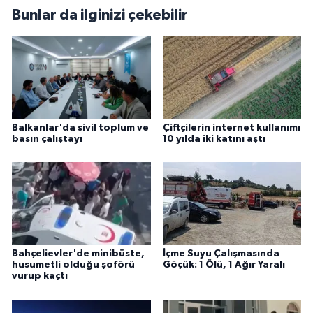
Bunlar da ilginizi çekebilir
Balkanlar'da sivil toplum ve
Çiftçilerin internet kullanımı
basın çalıştayı
10 yılda iki katını aştı
Bahçelievler'de minibüste,
İçme Suyu Çalışmasında
husumetli olduğu şoförü
Göçük: 1 Ölü, 1 Ağır Yaralı
vurup kaçtı