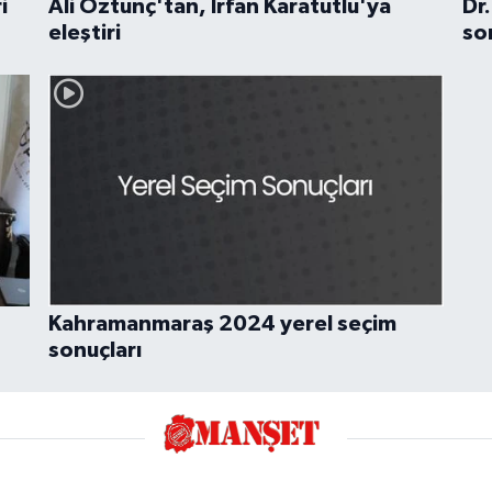
i
Ali Öztunç'tan, İrfan Karatutlu'ya
Dr
eleştiri
son
Kahramanmaraş 2024 yerel seçim
sonuçları