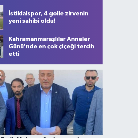
İstiklalspor, 4 golle zirvenin
yeni sahibi oldu!
araş’ta 1 İşçinin Öldüğü Yangın
rüntülendi
Kahramanmaraşlılar Anneler
Günü'nde en çok çiçeği tercih
etti