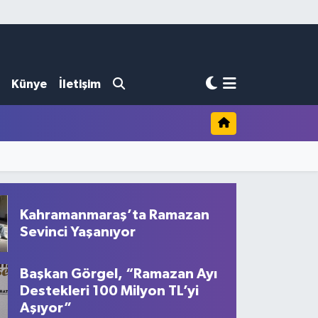
Künye
İletişim
Kahramanmaraş’ta Ramazan
Sevinci Yaşanıyor
Başkan Görgel, “Ramazan Ayı
Destekleri 100 Milyon TL’yi
Aşıyor”