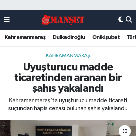
Künye
Kahramanmaraş Nöbetçi Eczaneler
Kahramanmaraş
Dulkadiroğlu
Onikişubat
Tür
DULKADİROĞLU
Kahramanmaraş Hava Durumu
KAHRAMANMARAŞ
Kahramanmaraş Trafik Yoğunluk Haritası
KAHRAMANMARAŞ
Uyuşturucu madde
ONİKİŞUBAT
Süper Lig Puan Durumu ve Fikstür
ticaretinden aranan bir
ÖZEL HABER
Tüm Manşetler
şahıs yakalandı
Kahramanmaraş’ta uyuşturucu madde ticareti
Künye
Son Dakika Haberleri
suçundan hapis cezası bulunan şahıs yakalandı.
Haber Arşivi