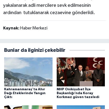
yakalanarak adli mercilere sevk edilmesinin
ardından tutuklanarak cezaevine gönderildi.
Kaynak:
Haber Merkezi
Bunlar da ilginizi çekebilir
Kahramanmaraş’ta Ahır
MHP Onikişubat İlçe
Dağı Eteklerinde Yangın
Başkanlığı’nda Koray
Çıktı
Korkmaz güven tazeledi