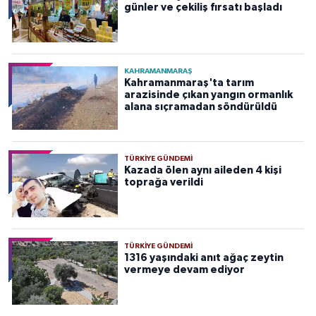
günler ve çekiliş fırsatı başladı
KAHRAMANMARAŞ
Kahramanmaraş'ta tarım
arazisinde çıkan yangın ormanlık
alana sıçramadan söndürüldü
TÜRKIYE GÜNDEMI
Kazada ölen aynı aileden 4 kişi
toprağa verildi
TÜRKIYE GÜNDEMI
1316 yaşındaki anıt ağaç zeytin
vermeye devam ediyor