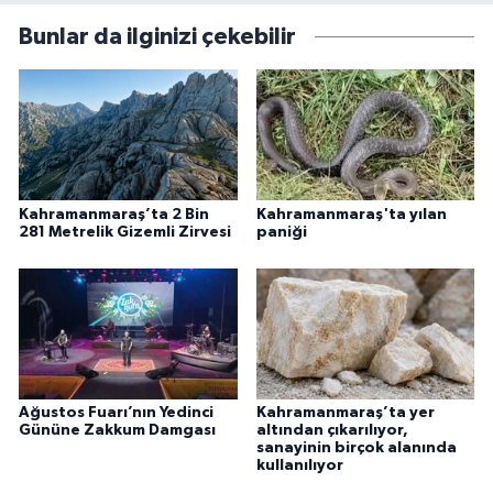
Bunlar da ilginizi çekebilir
Kahramanmaraş’ta 2 Bin
Kahramanmaraş'ta yılan
281 Metrelik Gizemli Zirvesi
paniği
Ağustos Fuarı’nın Yedinci
Kahramanmaraş’ta yer
Gününe Zakkum Damgası
altından çıkarılıyor,
sanayinin birçok alanında
kullanılıyor