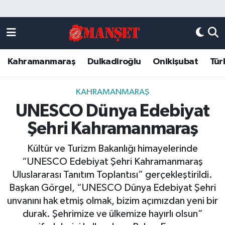
Künye
Kahramanmaraş Nöbetçi Eczaneler
Kahramanmaraş
Dulkadiroğlu
Onikişubat
Tür
DULKADİROĞLU
Kahramanmaraş Hava Durumu
KAHRAMANMARAŞ
Kahramanmaraş Trafik Yoğunluk Haritası
KAHRAMANMARAŞ
UNESCO Dünya Edebiyat
ONİKİŞUBAT
Süper Lig Puan Durumu ve Fikstür
Şehri Kahramanmaraş
ÖZEL HABER
Tüm Manşetler
Kültür ve Turizm Bakanlığı himayelerinde
“UNESCO Edebiyat Şehri Kahramanmaraş
Künye
Son Dakika Haberleri
Uluslararası Tanıtım Toplantısı” gerçekleştirildi.
Başkan Görgel, “UNESCO Dünya Edebiyat Şehri
Haber Arşivi
unvanını hak etmiş olmak, bizim açımızdan yeni bir
durak. Şehrimize ve ülkemize hayırlı olsun”