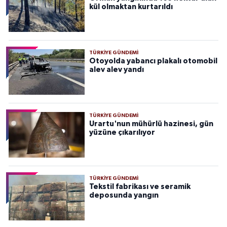
kül olmaktan kurtarıldı
TÜRKIYE GÜNDEMI
Otoyolda yabancı plakalı otomobil
alev alev yandı
TÜRKIYE GÜNDEMI
Urartu'nun mühürlü hazinesi, gün
yüzüne çıkarılıyor
TÜRKIYE GÜNDEMI
Tekstil fabrikası ve seramik
deposunda yangın