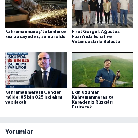
Kahramanmaraş’ta binlerce
Fırat Görgel, Ağustos
kişi bu sayede iş sahibi oldu
Fuarı’nda Esnaf ve
Vatandaşlarla Buluştu
Kahramanmaraşlı Gençler
Ekin Uzunlar
müjde: 85 bin 825 işçi alımı
Kahramanmaraş’ta
yapılacak
Karadeniz Rüzgârı
Estirecek
Yorumlar