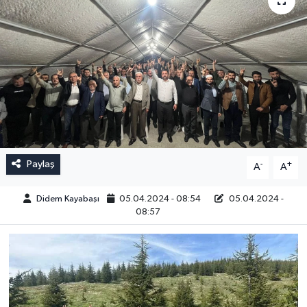
Paylaş
-
+
A
A
Didem Kayabaşı
05.04.2024 - 08:54
05.04.2024 -
08:57