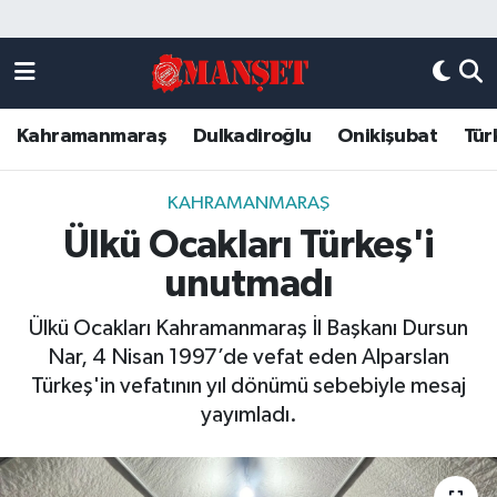
Künye
Kahramanmaraş Nöbetçi Eczaneler
Kahramanmaraş
Dulkadiroğlu
Onikişubat
Tür
DULKADİROĞLU
Kahramanmaraş Hava Durumu
KAHRAMANMARAŞ
Kahramanmaraş Trafik Yoğunluk Haritası
KAHRAMANMARAŞ
Ülkü Ocakları Türkeş'i
ONİKİŞUBAT
Süper Lig Puan Durumu ve Fikstür
unutmadı
ÖZEL HABER
Tüm Manşetler
Ülkü Ocakları Kahramanmaraş İl Başkanı Dursun
Nar, 4 Nisan 1997’de vefat eden Alparslan
Künye
Son Dakika Haberleri
Türkeş'in vefatının yıl dönümü sebebiyle mesaj
yayımladı.
Haber Arşivi