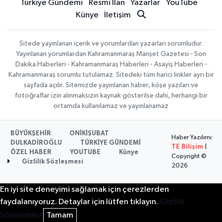
Türkiye Gündemi
Resmi İlan
Yazarlar
YouTube
Künye
İletişim
Sitede yayınlanan içerik ve yorumlardan yazarları sorumludur.
Yayınlanan yorumlardan Kahramanmaraş Manşet Gazetesi - Son
Dakika Haberleri - Kahramanmaraş Haberleri - Asayiş Haberleri -
Kahramanmaraş sorumlu tutulamaz. Sitedeki tüm harici linkler ayrı bir
sayfada açılır. Sitemizde yayınlanan haber, köşe yazıları ve
fotoğraflar izin alınmaksızın kaynak gösterilse dahi, herhangi bir
ortamda kullanılamaz ve yayınlanamaz
BÜYÜKŞEHİR
ONİKİŞUBAT
Haber Yazılımı:
DULKADİROĞLU
TÜRKİYE GÜNDEMİ
TE Bilişim
|
ÖZEL HABER
YOUTUBE
Künye
Copyright ©
Gizlilik Sözleşmesi
2026
En iyi site deneyimi sağlamak için çerezlerden
faydalanıyoruz. Detaylar için lütfen tıklayın.
Gizlilik
Sözleşmesi
Tamam