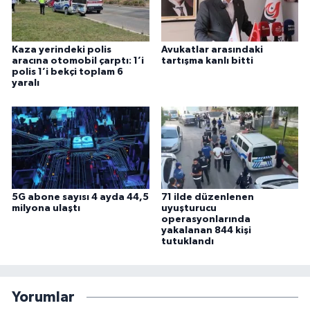
Kaza yerindeki polis
Avukatlar arasındaki
aracına otomobil çarptı: 1’i
tartışma kanlı bitti
polis 1’i bekçi toplam 6
yaralı
5G abone sayısı 4 ayda 44,5
71 ilde düzenlenen
milyona ulaştı
uyuşturucu
operasyonlarında
yakalanan 844 kişi
tutuklandı
Yorumlar