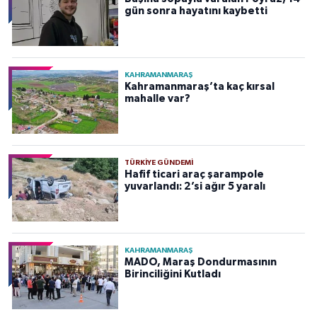
gün sonra hayatını kaybetti
KAHRAMANMARAŞ
Kahramanmaraş’ta kaç kırsal
mahalle var?
TÜRKIYE GÜNDEMI
Hafif ticari araç şarampole
yuvarlandı: 2’si ağır 5 yaralı
KAHRAMANMARAŞ
MADO, Maraş Dondurmasının
Birinciliğini Kutladı