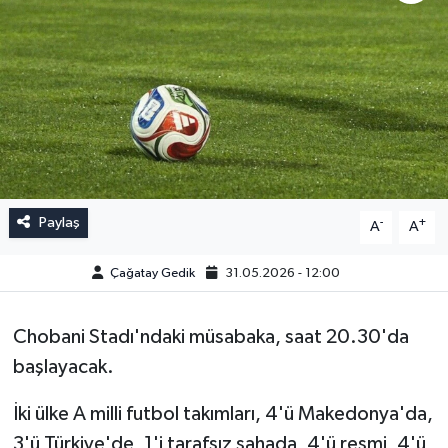
Paylaş
-
+
A
A
Çağatay Gedik
31.05.2026 - 12:00
Chobani Stadı'ndaki müsabaka, saat 20.30'da
başlayacak.
İki ülke A milli futbol takımları, 4'ü Makedonya'da,
3'ü Türkiye'de, 1'i tarafsız sahada, 4'ü resmi, 4'ü