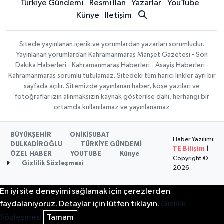
Türkiye Gündemi
Resmi İlan
Yazarlar
YouTube
Künye
İletişim
Sitede yayınlanan içerik ve yorumlardan yazarları sorumludur.
Yayınlanan yorumlardan Kahramanmaraş Manşet Gazetesi - Son
Dakika Haberleri - Kahramanmaraş Haberleri - Asayiş Haberleri -
Kahramanmaraş sorumlu tutulamaz. Sitedeki tüm harici linkler ayrı bir
sayfada açılır. Sitemizde yayınlanan haber, köşe yazıları ve
fotoğraflar izin alınmaksızın kaynak gösterilse dahi, herhangi bir
ortamda kullanılamaz ve yayınlanamaz
BÜYÜKŞEHİR
ONİKİŞUBAT
Haber Yazılımı:
DULKADİROĞLU
TÜRKİYE GÜNDEMİ
TE Bilişim
|
ÖZEL HABER
YOUTUBE
Künye
Copyright ©
Gizlilik Sözleşmesi
2026
En iyi site deneyimi sağlamak için çerezlerden
faydalanıyoruz. Detaylar için lütfen tıklayın.
Gizlilik
Sözleşmesi
Tamam