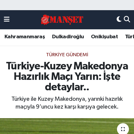
Künye
Kahramanmaraş Nöbetçi Eczaneler
Kahramanmaraş
Dulkadiroğlu
Onikişubat
Tür
DULKADİROĞLU
Kahramanmaraş Hava Durumu
KAHRAMANMARAŞ
Kahramanmaraş Trafik Yoğunluk Haritası
TÜRKIYE GÜNDEMI
Türkiye-Kuzey Makedonya
ONİKİŞUBAT
Süper Lig Puan Durumu ve Fikstür
Hazırlık Maçı Yarın: İşte
ÖZEL HABER
Tüm Manşetler
detaylar..
Türkiye ile Kuzey Makedonya, yarınki hazırlık
Künye
Son Dakika Haberleri
maçıyla 9'uncu kez karşı karşıya gelecek.
Haber Arşivi