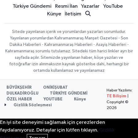
Türkiye Gündemi
Resmi İlan
Yazarlar
YouTube
Künye
İletişim
Sitede yayınlanan içerik ve yorumlardan yazarları sorumludur.
Yayınlanan yorumlardan Kahramanmaraş Manşet Gazetesi - Son
Dakika Haberleri - Kahramanmaraş Haberleri - Asayiş Haberleri -
Kahramanmaraş sorumlu tutulamaz. Sitedeki tüm harici linkler ayrı bir
sayfada açılır. Sitemizde yayınlanan haber, köşe yazıları ve
fotoğraflar izin alınmaksızın kaynak gösterilse dahi, herhangi bir
ortamda kullanılamaz ve yayınlanamaz
BÜYÜKŞEHİR
ONİKİŞUBAT
Haber Yazılımı:
DULKADİROĞLU
TÜRKİYE GÜNDEMİ
TE Bilişim
|
ÖZEL HABER
YOUTUBE
Künye
Copyright ©
Gizlilik Sözleşmesi
2026
En iyi site deneyimi sağlamak için çerezlerden
faydalanıyoruz. Detaylar için lütfen tıklayın.
Gizlilik