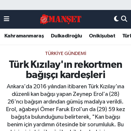
Künye
Kahramanmaraş Nöbetçi Eczaneler
Kahramanmaraş
Dulkadiroğlu
Onikişubat
Tür
DULKADİROĞLU
Kahramanmaraş Hava Durumu
KAHRAMANMARAŞ
Kahramanmaraş Trafik Yoğunluk Haritası
TÜRKIYE GÜNDEMI
Türk Kızılay'ın rekortmen
ONİKİŞUBAT
Süper Lig Puan Durumu ve Fikstür
bağışçı kardeşleri
ÖZEL HABER
Tüm Manşetler
Ankara'da 2016 yılından itibaren Türk Kızılay'ına
düzenli kan bağışı yapan Zeynep Erol'a (28)
Künye
Son Dakika Haberleri
26'ncı bağışın ardından gümüş madalya verildi.
Erol, ağabeyi Ömer Faruk Erol'un da (29) 59 kez
Haber Arşivi
bağışta bulunduğunu belirterek, "Kan bağışı
benim için yardımın ötesinde bir sorumluluk. Bu