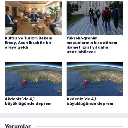
Kültür ve Turizm Bakanı
Yükseköğrenim
Ersoy, Acun Ilıcalı ile bir
mezunlarının kısa dönem
araya geldi
ikamet izni 1 yıl daha
uzatılabilecek
Akdeniz'de 4,1
Akdeniz'de 4,1
büyüklüğünde deprem
büyüklüğünde deprem
Yorumlar