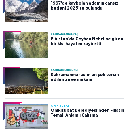
1997’de kaybolan adamın cansız
bedeni 2025’te bulundu
KAHRAMANMARAŞ
Elbistan’da Ceyhan Nehri'ne giren
bir kişi hayatını kaybetti
KAHRAMANMARAŞ
Kahramanmaraş’ın en çok tercih
edilen zirve mekanı
ONİKİŞUBAT
Onikişubat Belediyesi’nden Filistin
Temalı Anlamlı Çalışma