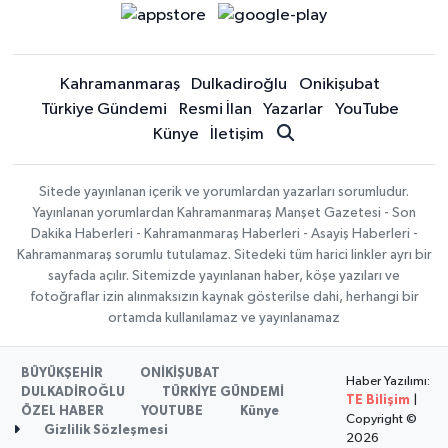
Kahramanmaraş
Dulkadiroğlu
Onikişubat
Türkiye Gündemi
Resmi İlan
Yazarlar
YouTube
Künye
İletişim
Sitede yayınlanan içerik ve yorumlardan yazarları sorumludur.
Yayınlanan yorumlardan Kahramanmaraş Manşet Gazetesi - Son
Dakika Haberleri - Kahramanmaraş Haberleri - Asayiş Haberleri -
Kahramanmaraş sorumlu tutulamaz. Sitedeki tüm harici linkler ayrı bir
sayfada açılır. Sitemizde yayınlanan haber, köşe yazıları ve
fotoğraflar izin alınmaksızın kaynak gösterilse dahi, herhangi bir
ortamda kullanılamaz ve yayınlanamaz
BÜYÜKŞEHİR
ONİKİŞUBAT
Haber Yazılımı:
DULKADİROĞLU
TÜRKİYE GÜNDEMİ
TE Bilişim
|
ÖZEL HABER
YOUTUBE
Künye
Copyright ©
Gizlilik Sözleşmesi
2026