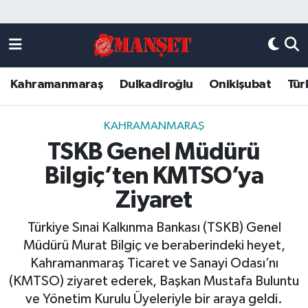
Künye
Kahramanmaraş Nöbetçi Eczaneler
Kahramanmaraş
Dulkadiroğlu
Onikişubat
Tür
DULKADİROĞLU
Kahramanmaraş Hava Durumu
KAHRAMANMARAŞ
Kahramanmaraş Trafik Yoğunluk Haritası
KAHRAMANMARAŞ
TSKB Genel Müdürü
ONİKİŞUBAT
Süper Lig Puan Durumu ve Fikstür
Bilgiç’ten KMTSO’ya
ÖZEL HABER
Tüm Manşetler
Ziyaret
Türkiye Sınai Kalkınma Bankası (TSKB) Genel
Künye
Son Dakika Haberleri
Müdürü Murat Bilgiç ve beraberindeki heyet,
Kahramanmaraş Ticaret ve Sanayi Odası’nı
Haber Arşivi
(KMTSO) ziyaret ederek, Başkan Mustafa Buluntu
ve Yönetim Kurulu Üyeleriyle bir araya geldi.