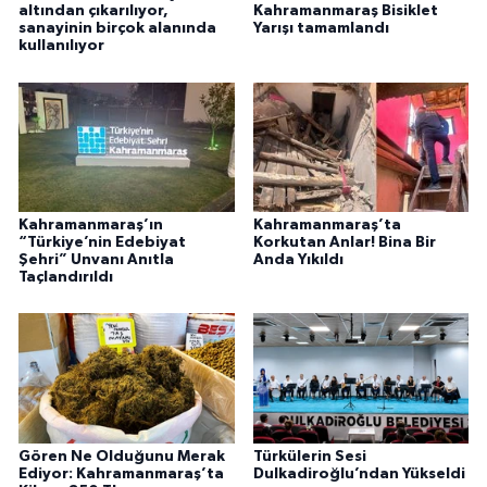
altından çıkarılıyor,
Kahramanmaraş Bisiklet
sanayinin birçok alanında
Yarışı tamamlandı
kullanılıyor
Kahramanmaraş’ın
Kahramanmaraş’ta
“Türkiye’nin Edebiyat
Korkutan Anlar! Bina Bir
Şehri” Unvanı Anıtla
Anda Yıkıldı
Taçlandırıldı
Gören Ne Olduğunu Merak
Türkülerin Sesi
Ediyor: Kahramanmaraş’ta
Dulkadiroğlu’ndan Yükseldi