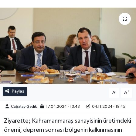
Paylaş
-
+
A
A
Çağatay Gedik
17.04.2024 - 13:43
04.11.2024 - 18:45
Ziyarette; Kahramanmaraş sanayisinin üretimdeki
önemi, deprem sonrası bölgenin kalkınmasının