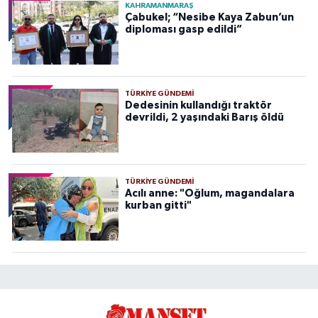
KAHRAMANMARAŞ
Çabukel; “Nesibe Kaya Zabun’un
diploması gasp edildi”
TÜRKIYE GÜNDEMI
Dedesinin kullandığı traktör
devrildi, 2 yaşındaki Barış öldü
TÜRKIYE GÜNDEMI
Acılı anne: "Oğlum, magandalara
kurban gitti"