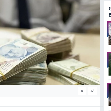
-
+
A
A