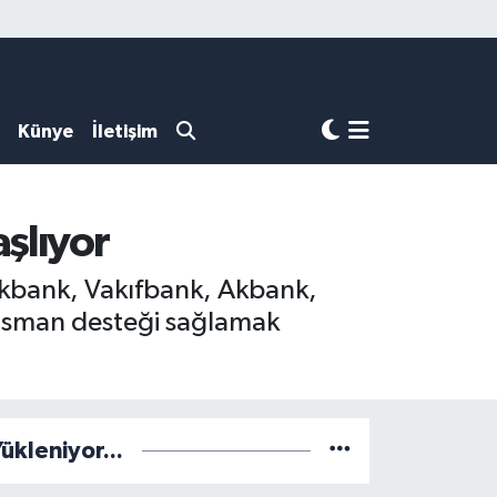
Künye
İletişim
şlıyor
alkbank, Vakıfbank, Akbank,
ansman desteği sağlamak
ükleniyor...