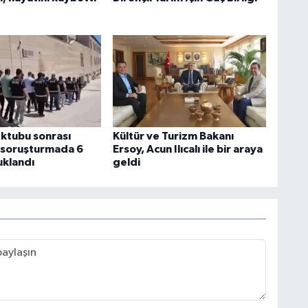
ektubu sonrası
Kültür ve Turizm Bakanı
n soruşturmada 6
Ersoy, Acun Ilıcalı ile bir araya
uklandı
geldi