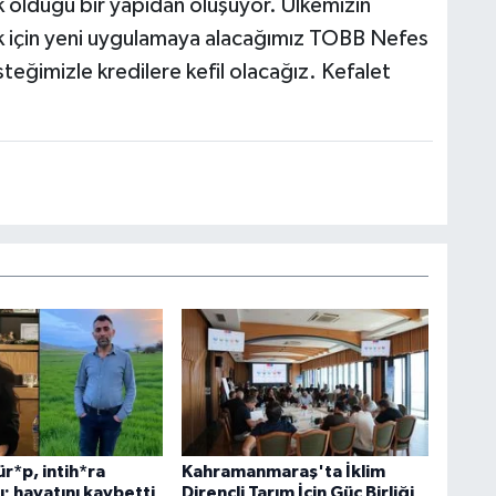
olduğu bir yapıdan oluşuyor. Ülkemizin
 için yeni uygulamaya alacağımız TOBB Nefes
eğimizle kredilere kefil olacağız. Kefalet
ür*p, intih*ra
Kahramanmaraş'ta İklim
ı; hayatını kaybetti
Dirençli Tarım İçin Güç Birliği