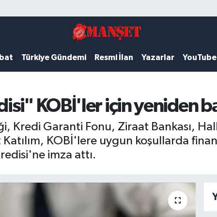
ubat
Türkiye Gündemi
Resmi İlan
Yazarlar
YouTube
si" KOBİ'ler için yeniden ba
iği, Kredi Garanti Fonu, Ziraat Bankası, H
t Katılım, KOBİ'lere uygun koşullarda fin
edisi'ne imza attı.
Y