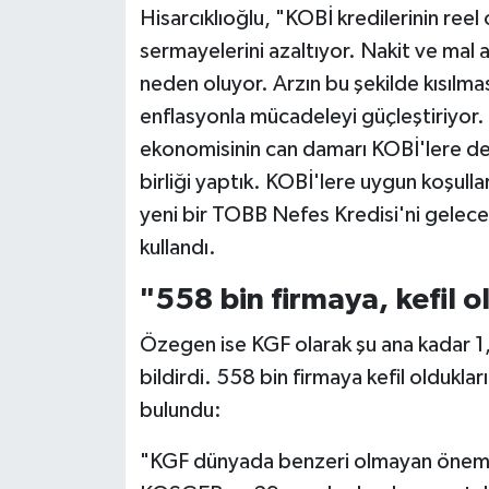
Hisarcıklıoğlu, "KOBİ kredilerinin reel
sermayelerini azaltıyor. Nakit ve mal
neden oluyor. Arzın bu şekilde kısılm
enflasyonla mücadeleyi güçleştiriyor. B
ekonomisinin can damarı KOBİ'lere d
birliği yaptık. KOBİ'lere uygun koşul
yeni bir TOBB Nefes Kredisi'ni gelecek
kullandı.
"558 bin firmaya, kefil 
Özegen ise KGF olarak şu ana kadar 1,5 
bildirdi. 558 bin firmaya kefil oldukl
bulundu:
"KGF dünyada benzeri olmayan önemli