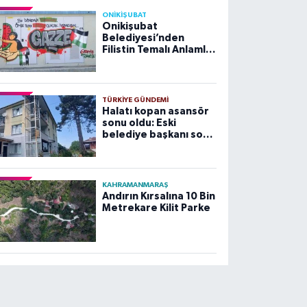
ONİKİŞUBAT
Onikişubat
Belediyesi’nden
Filistin Temalı Anlamlı
Çalışma
TÜRKIYE GÜNDEMI
Halatı kopan asansör
sonu oldu: Eski
belediye başkanı son
yolculuğuna uğurlandı
KAHRAMANMARAŞ
Andırın Kırsalına 10 Bin
Metrekare Kilit Parke