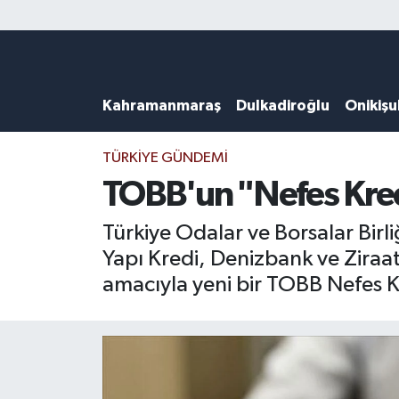
Künye
Kahramanmaraş Nöbetçi Eczaneler
Kahramanmaraş
Dulkadiroğlu
Onikiş
DULKADİROĞLU
Kahramanmaraş Hava Durumu
KAHRAMANMARAŞ
Kahramanmaraş Trafik Yoğunluk Haritası
TÜRKIYE GÜNDEMI
TOBB'un "Nefes Kredi
ONİKİŞUBAT
Süper Lig Puan Durumu ve Fikstür
Türkiye Odalar ve Borsalar Birl
ÖZEL HABER
Tüm Manşetler
Yapı Kredi, Denizbank ve Ziraa
amacıyla yeni bir TOBB Nefes Kr
Künye
Son Dakika Haberleri
Haber Arşivi