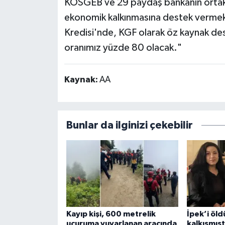
KOSGEB ve 29 paydaş bankanın ortak 
ekonomik kalkınmasına destek vermek
Kredisi'nde, KGF olarak öz kaynak dest
oranımız yüzde 80 olacak."
Kaynak:
AA
Bunlar da ilginizi çekebilir
Kayıp kişi, 600 metrelik
İpek’i öld
uçuruma yuvarlanan aracında
kalkışmışt