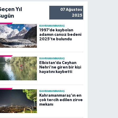
Geçen Yıl
07 Ağustos
Bugün
2025
KAHRAMANMARAŞ
1997’de kaybolan
adamın cansız bedeni
2025’te bulundu
KAHRAMANMARAŞ
Elbistan’da Ceyhan
Nehri'ne giren bir kişi
hayatını kaybetti
KAHRAMANMARAŞ
Kahramanmaraş’ın en
çok tercih edilen zirve
mekanı