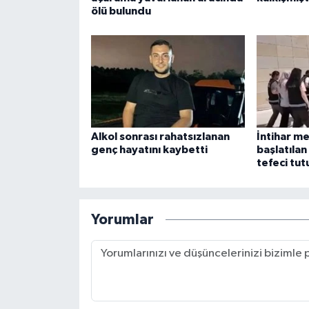
ölü bulundu
Alkol sonrası rahatsızlanan
İntihar m
genç hayatını kaybetti
başlatıla
tefeci tut
Yorumlar