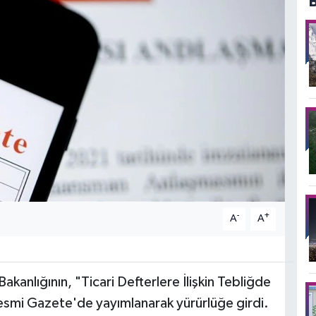
-
+
A
A
akanlığının, "Ticari Defterlere İlişkin Tebliğde
 Resmi Gazete'de yayımlanarak yürürlüğe girdi.