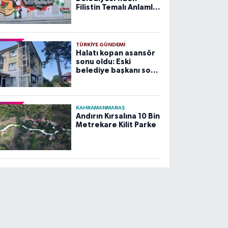
Filistin Temalı Anlamlı
Çalışma
TÜRKIYE GÜNDEMI
Halatı kopan asansör
sonu oldu: Eski
belediye başkanı son
yolculuğuna uğurlandı
KAHRAMANMARAŞ
Andırın Kırsalına 10 Bin
Metrekare Kilit Parke