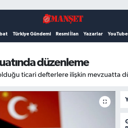
ubat
Türkiye Gündemi
Resmi İlan
Yazarlar
YouTube
vzuatında düzenleme
lduğu ticari defterlere ilişkin mevzuatta 
Y