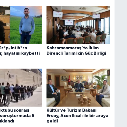
ür*p, intih*ra
Kahramanmaraş'ta İklim
ı; hayatını kaybetti
Dirençli Tarım İçin Güç Birliği
ektubu sonrası
Kültür ve Turizm Bakanı
n soruşturmada 6
Ersoy, Acun Ilıcalı ile bir araya
uklandı
geldi