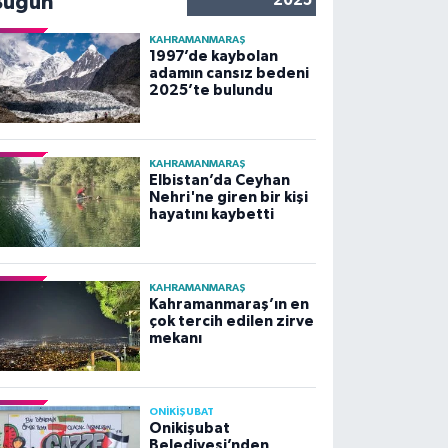
Bugün
2025
KAHRAMANMARAŞ
1997’de kaybolan
adamın cansız bedeni
2025’te bulundu
KAHRAMANMARAŞ
Elbistan’da Ceyhan
Nehri'ne giren bir kişi
hayatını kaybetti
KAHRAMANMARAŞ
Kahramanmaraş’ın en
çok tercih edilen zirve
mekanı
ONİKİŞUBAT
Onikişubat
Belediyesi’nden