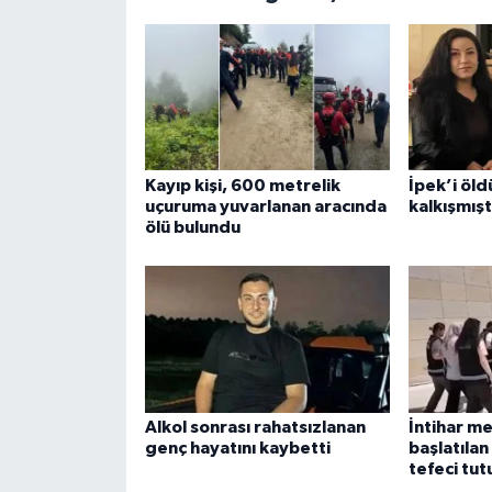
Kayıp kişi, 600 metrelik
İpek’i öld
uçuruma yuvarlanan aracında
kalkışmışt
ölü bulundu
Alkol sonrası rahatsızlanan
İntihar m
genç hayatını kaybetti
başlatıla
tefeci tut