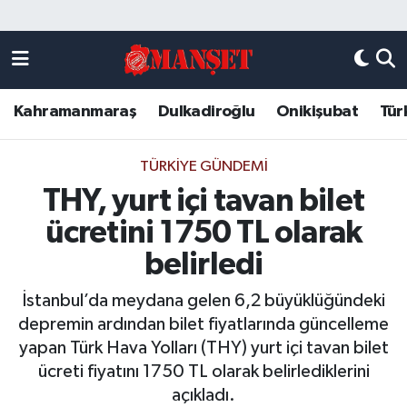
Künye
Kahramanmaraş Nöbetçi Eczaneler
Kahramanmaraş
Dulkadiroğlu
Onikişubat
Tür
DULKADİROĞLU
Kahramanmaraş Hava Durumu
KAHRAMANMARAŞ
Kahramanmaraş Trafik Yoğunluk Haritası
TÜRKIYE GÜNDEMI
THY, yurt içi tavan bilet
ONİKİŞUBAT
Süper Lig Puan Durumu ve Fikstür
ücretini 1750 TL olarak
ÖZEL HABER
Tüm Manşetler
belirledi
İstanbul’da meydana gelen 6,2 büyüklüğündeki
Künye
Son Dakika Haberleri
depremin ardından bilet fiyatlarında güncelleme
yapan Türk Hava Yolları (THY) yurt içi tavan bilet
Haber Arşivi
ücreti fiyatını 1750 TL olarak belirlediklerini
açıkladı.