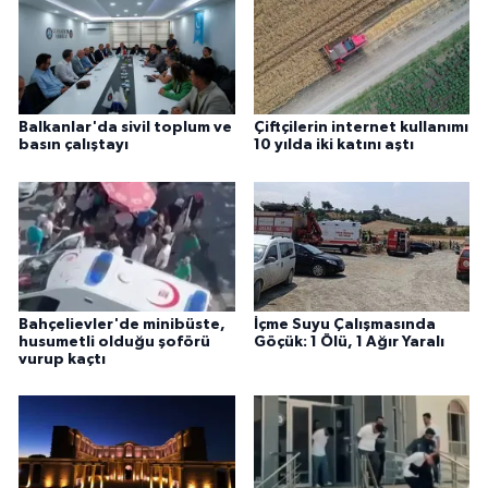
Balkanlar'da sivil toplum ve
Çiftçilerin internet kullanımı
basın çalıştayı
10 yılda iki katını aştı
Bahçelievler'de minibüste,
İçme Suyu Çalışmasında
husumetli olduğu şoförü
Göçük: 1 Ölü, 1 Ağır Yaralı
vurup kaçtı