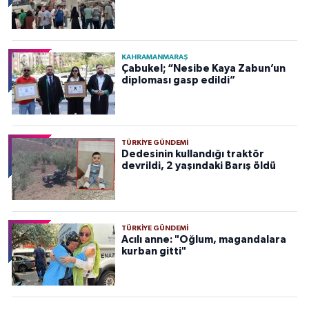
KAHRAMANMARAŞ
Çabukel; “Nesibe Kaya Zabun’un
diploması gasp edildi”
TÜRKIYE GÜNDEMI
Dedesinin kullandığı traktör
devrildi, 2 yaşındaki Barış öldü
TÜRKIYE GÜNDEMI
Acılı anne: "Oğlum, magandalara
kurban gitti"