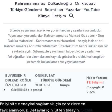
Kahramanmaraş
Dulkadiroğlu
Onikişubat
Türkiye Gündemi
Resmi İlan
Yazarlar
YouTube
Künye
İletişim
Sitede yayınlanan içerik ve yorumlardan yazarları sorumludur.
Yayınlanan yorumlardan Kahramanmaraş Manşet Gazetesi - Son
Dakika Haberleri - Kahramanmaraş Haberleri - Asayiş Haberleri -
Kahramanmaraş sorumlu tutulamaz. Sitedeki tüm harici linkler ayrı bir
sayfada açılır. Sitemizde yayınlanan haber, köşe yazıları ve
fotoğraflar izin alınmaksızın kaynak gösterilse dahi, herhangi bir
ortamda kullanılamaz ve yayınlanamaz
BÜYÜKŞEHİR
ONİKİŞUBAT
Haber Yazılımı:
DULKADİROĞLU
TÜRKİYE GÜNDEMİ
TE Bilişim
|
ÖZEL HABER
YOUTUBE
Künye
Copyright ©
Gizlilik Sözleşmesi
2026
En iyi site deneyimi sağlamak için çerezlerden
faydalanıyoruz. Detaylar için lütfen tıklayın.
Gizlilik