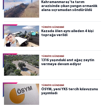
Kahramanmaraş'ta tarım
arazisinde çıkan yangın ormanlık
alana sıçramadan söndürüldü
TÜRKIYE GÜNDEMI
Kazada ölen aynı aileden 4 kişi
toprağa verildi
TÜRKIYE GÜNDEMI
1316 yaşındaki anıt ağaç zeytin
vermeye devam ediyor
TÜRKIYE GÜNDEMI
ÖSYM, yeni YKS tercih kılavuzunu
yayımladı