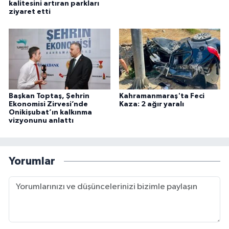
kalitesini artıran parkları
ziyaret etti
Başkan Toptaş, Şehrin
Kahramanmaraş'ta Feci
Ekonomisi Zirvesi’nde
Kaza: 2 ağır yaralı
Onikişubat’ın kalkınma
vizyonunu anlattı
Yorumlar