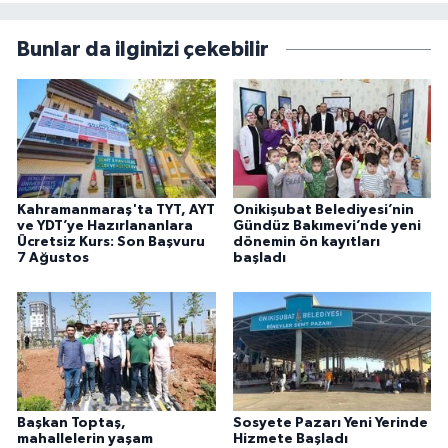
Bunlar da ilginizi çekebilir
Kahramanmaraş'ta TYT, AYT
Onikişubat Belediyesi’nin
ve YDT’ye Hazırlananlara
Gündüz Bakımevi’nde yeni
Ücretsiz Kurs: Son Başvuru
dönemin ön kayıtları
7 Ağustos
başladı
Başkan Toptaş,
Sosyete Pazarı Yeni Yerinde
mahallelerin yaşam
Hizmete Başladı