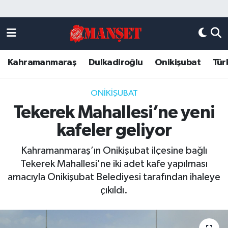
Künye
Kahramanmaraş Nöbetçi Eczaneler
Kahramanmaraş
Dulkadiroğlu
Onikişubat
Tür
DULKADİROĞLU
Kahramanmaraş Hava Durumu
KAHRAMANMARAŞ
Kahramanmaraş Trafik Yoğunluk Haritası
ONİKİŞUBAT
Tekerek Mahallesi’ne yeni
ONİKİŞUBAT
Süper Lig Puan Durumu ve Fikstür
kafeler geliyor
ÖZEL HABER
Tüm Manşetler
Kahramanmaraş’ın Onikişubat ilçesine bağlı
Tekerek Mahallesi'ne iki adet kafe yapılması
Künye
Son Dakika Haberleri
amacıyla Onikişubat Belediyesi tarafından ihaleye
çıkıldı.
Haber Arşivi