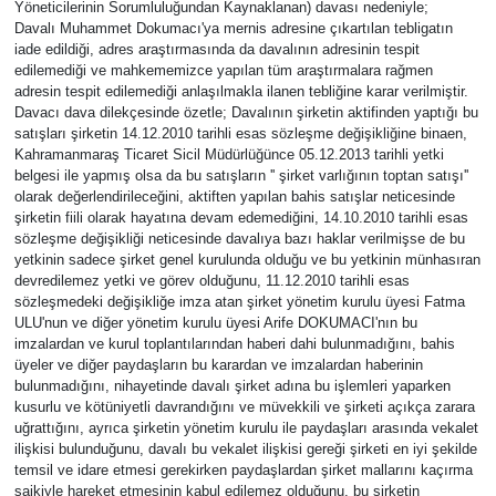
Yöneticilerinin Sorumluluğundan Kaynaklanan) davası nedeniyle;
Davalı Muhammet Dokumacı'ya mernis adresine çıkartılan tebligatın
iade edildiği, adres araştırmasında da davalının adresinin tespit
edilemediği ve mahkememizce yapılan tüm araştırmalara rağmen
adresin tespit edilemediği anlaşılmakla ilanen tebliğine karar verilmiştir.
Davacı dava dilekçesinde özetle; Davalının şirketin aktifinden yaptığı bu
satışları şirketin 14.12.2010 tarihli esas sözleşme değişikliğine binaen,
Kahramanmaraş Ticaret Sicil Müdürlüğünce 05.12.2013 tarihli yetki
belgesi ile yapmış olsa da bu satışların '' şirket varlığının toptan satışı''
olarak değerlendirileceğini, aktiften yapılan bahis satışlar neticesinde
şirketin fiili olarak hayatına devam edemediğini, 14.10.2010 tarihli esas
sözleşme değişikliği neticesinde davalıya bazı haklar verilmişse de bu
yetkinin sadece şirket genel kurulunda olduğu ve bu yetkinin münhasıran
devredilemez yetki ve görev olduğunu, 11.12.2010 tarihli esas
sözleşmedeki değişikliğe imza atan şirket yönetim kurulu üyesi Fatma
ULU'nun ve diğer yönetim kurulu üyesi Arife DOKUMACI'nın bu
imzalardan ve kurul toplantılarından haberi dahi bulunmadığını, bahis
üyeler ve diğer paydaşların bu karardan ve imzalardan haberinin
bulunmadığını, nihayetinde davalı şirket adına bu işlemleri yaparken
kusurlu ve kötüniyetli davrandığını ve müvekkili ve şirketi açıkça zarara
uğrattığını, ayrıca şirketin yönetim kurulu ile paydaşları arasında vekalet
ilişkisi bulunduğunu, davalı bu vekalet ilişkisi gereği şirketi en iyi şekilde
temsil ve idare etmesi gerekirken paydaşlardan şirket mallarını kaçırma
saikiyle hareket etmesinin kabul edilemez olduğunu, bu şirketin