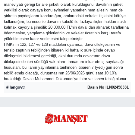
maneviyatı gereği bir aile şirketi olarak kurulduğunu, davalının şirket
yetkilisi olarak davaya konu eylemleri yaparken hem ailesini hem de
şirketin paydaşlarını kandırdığını, aralarındaki vekalet ilişkisini kötüye
kullandığını, bu nedenle davanın kabulü ile fazlaya ilişkin hakları saklı
kalmak kaydıyla şimdilik 20.000,00 TL'nin davalıdan alınarak taraflarına
ödenmesine, yargılama giderlerinin ve vekalet ücretinin karşı tarafa
yükletilmesine karar verilmesini talep etmiştir.
HMK'nın 122, 127 ve 128 maddeleri uyarınca; dava dilekçesinin ve
tensip zaptının tebliğinden itibaren iki haftalık süre içinde cevap
dilekçesini bildirmesi gerektiği, aksi durumda davacının dava
dilekçesinde ileri sürdüğü vakıaların tamamını inkar etmiş sayılacağı
hususları, bu ilanın yayınlanma tarihinden itibaren 7 (yedi) gün sonra
tebliğ etmiş olacağı, duruşmasının 26/06/2026 günü saat 10:10'a
bırakıldığı Davalı Muhammet Dokumacı'ya ihtar ve ilanen tebliğ olunur.
#ilangovtr
Basın No ILN02458331