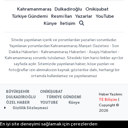
Kahramanmaraş
Dulkadiroğlu
Onikişubat
Türkiye Gündemi
Resmi İlan
Yazarlar
YouTube
Künye
İletişim
Sitede yayınlanan içerik ve yorumlardan yazarları sorumludur.
Yayınlanan yorumlardan Kahramanmaraş Manşet Gazetesi - Son
Dakika Haberleri - Kahramanmaraş Haberleri - Asayiş Haberleri -
Kahramanmaraş sorumlu tutulamaz. Sitedeki tüm harici linkler ayrı bir
sayfada açılır. Sitemizde yayınlanan haber, köşe yazıları ve
fotoğraflar izin alınmaksızın kaynak gösterilse dahi, herhangi bir
ortamda kullanılamaz ve yayınlanamaz
BÜYÜKŞEHİR
ONİKİŞUBAT
Haber Yazılımı:
DULKADİROĞLU
TÜRKİYE GÜNDEMİ
TE Bilişim
|
ÖZEL HABER
YOUTUBE
Künye
Copyright ©
Gizlilik Sözleşmesi
2026
En iyi site deneyimi sağlamak için çerezlerden