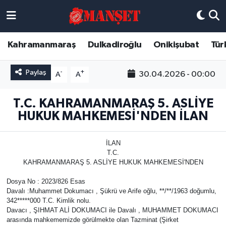
Künye
Kahramanmaraş Nöbetçi Eczaneler
Kahramanmaraş
Dulkadiroğlu
Onikişubat
Tür
DULKADİROĞLU
Kahramanmaraş Hava Durumu
Paylaş
-
+
30.04.2026 - 00:00
A
A
KAHRAMANMARAŞ
Kahramanmaraş Trafik Yoğunluk Haritası
T.C. KAHRAMANMARAŞ 5. ASLİYE
HUKUK MAHKEMESİ'NDEN İLAN
ONİKİŞUBAT
Süper Lig Puan Durumu ve Fikstür
ÖZEL HABER
Tüm Manşetler
İLAN
T.C.
KAHRAMANMARAŞ 5. ASLİYE HUKUK MAHKEMESİ'NDEN
Künye
Son Dakika Haberleri
Dosya No : 2023/826 Esas
Davalı :Muhammet Dokumacı , Şükrü ve Arife oğlu, **/**/1963 doğumlu,
Haber Arşivi
342*****000 T.C. Kimlik nolu.
Davacı , ŞIHMAT ALİ DOKUMACI ile Davalı , MUHAMMET DOKUMACI
arasında mahkememizde görülmekte olan Tazminat (Şirket