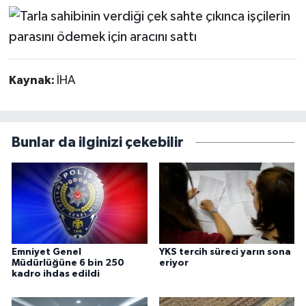
Kaynak:
İHA
Bunlar da ilginizi çekebilir
Emniyet Genel
YKS tercih süreci yarın sona
Müdürlüğüne 6 bin 250
eriyor
kadro ihdas edildi