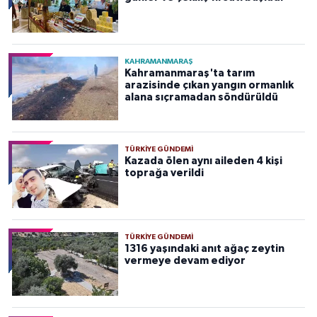
KAHRAMANMARAŞ
Kahramanmaraş'ta tarım
arazisinde çıkan yangın ormanlık
alana sıçramadan söndürüldü
TÜRKIYE GÜNDEMI
Kazada ölen aynı aileden 4 kişi
toprağa verildi
TÜRKIYE GÜNDEMI
1316 yaşındaki anıt ağaç zeytin
vermeye devam ediyor