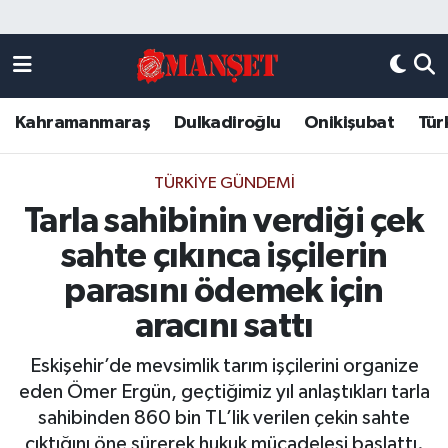
Künye
Kahramanmaraş Nöbetçi Eczaneler
Kahramanmaraş
Dulkadiroğlu
Onikişubat
Tür
DULKADİROĞLU
Kahramanmaraş Hava Durumu
KAHRAMANMARAŞ
Kahramanmaraş Trafik Yoğunluk Haritası
TÜRKIYE GÜNDEMI
Tarla sahibinin verdiği çek
ONİKİŞUBAT
Süper Lig Puan Durumu ve Fikstür
sahte çıkınca işçilerin
ÖZEL HABER
Tüm Manşetler
parasını ödemek için
aracını sattı
Künye
Son Dakika Haberleri
Eskişehir’de mevsimlik tarım işçilerini organize
Haber Arşivi
eden Ömer Ergün, geçtiğimiz yıl anlaştıkları tarla
sahibinden 860 bin TL’lik verilen çekin sahte
çıktığını öne sürerek hukuk mücadelesi başlattı.