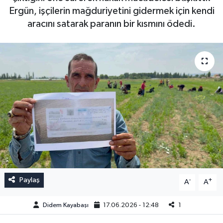
Ergün, işçilerin mağduriyetini gidermek için kendi
aracını satarak paranın bir kısmını ödedi.
Paylaş
-
+
A
A
Didem Kayabaşı
17.06.2026 - 12:48
1