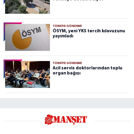
TÜRKIYE GÜNDEMI
ÖSYM, yeni YKS tercih kılavuzunu
yayımladı
TÜRKIYE GÜNDEMI
Acil servis doktorlarından toplu
organ bağışı