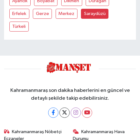
Ayancik
Boyabat
Dikmen
Durağan
Erfelek
Gerze
Merkez
Saraydüzü
Türkeli
Kahramanmaraş son dakika haberlerini en güncel ve
detaylı şekilde takip edebilirsiniz.
Kahramanmaraş Nöbetçi
Kahramanmaraş Hava
Eczaneler
Durumu