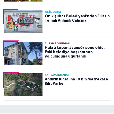
ONİKİŞUBAT
Onikişubat Belediyesi’nden Filistin
Temalı Anlamlı Çalışma
TÜRKIYE GÜNDEMI
Halatı kopan asansör sonu oldu:
Eski belediye başkanı son
yolculuğuna uğurlandı
KAHRAMANMARAŞ
Andırın Kırsalına 10 Bin Metrekare
Kilit Parke