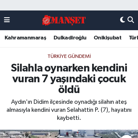
Künye
Kahramanmaraş Nöbetçi Eczaneler
Kahramanmaraş
Dulkadiroğlu
Onikişubat
Tür
DULKADİROĞLU
Kahramanmaraş Hava Durumu
KAHRAMANMARAŞ
Kahramanmaraş Trafik Yoğunluk Haritası
TÜRKIYE GÜNDEMI
Silahla oynarken kendini
ONİKİŞUBAT
Süper Lig Puan Durumu ve Fikstür
vuran 7 yaşındaki çocuk
ÖZEL HABER
Tüm Manşetler
öldü
Aydın'ın Didim ilçesinde oynadığı silahın ateş
Künye
Son Dakika Haberleri
almasıyla kendini vuran Selahattin P. (7), hayatını
kaybetti.
Haber Arşivi