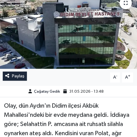
Paylaş
-
+
A
A
Çağatay Gedik
31.05.2026 - 13:48
Olay, dün Aydın'ın Didim ilçesi Akbük
Mahallesi'ndeki bir evde meydana geldi. İddiaya
göre; Selahattin P. amcasına ait ruhsatlı silahla
oynarken ateş aldı. Kendisini vuran Polat, ağır