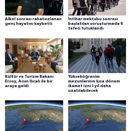
Alkol sonrası rahatsızlanan
İntihar mektubu sonrası
genç hayatını kaybetti
başlatılan soruşturmada 6
tefeci tutuklandı
Kültür ve Turizm Bakanı
Yükseköğrenim
Ersoy, Acun Ilıcalı ile bir
mezunlarının kısa dönem
araya geldi
ikamet izni 1 yıl daha
uzatılabilecek