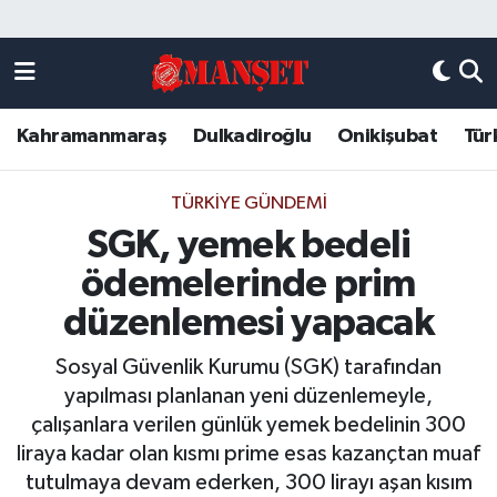
Künye
Kahramanmaraş Nöbetçi Eczaneler
Kahramanmaraş
Dulkadiroğlu
Onikişubat
Tür
DULKADİROĞLU
Kahramanmaraş Hava Durumu
KAHRAMANMARAŞ
Kahramanmaraş Trafik Yoğunluk Haritası
TÜRKIYE GÜNDEMI
SGK, yemek bedeli
ONİKİŞUBAT
Süper Lig Puan Durumu ve Fikstür
ödemelerinde prim
ÖZEL HABER
Tüm Manşetler
düzenlemesi yapacak
Sosyal Güvenlik Kurumu (SGK) tarafından
Künye
Son Dakika Haberleri
yapılması planlanan yeni düzenlemeyle,
çalışanlara verilen günlük yemek bedelinin 300
Haber Arşivi
liraya kadar olan kısmı prime esas kazançtan muaf
tutulmaya devam ederken, 300 lirayı aşan kısım