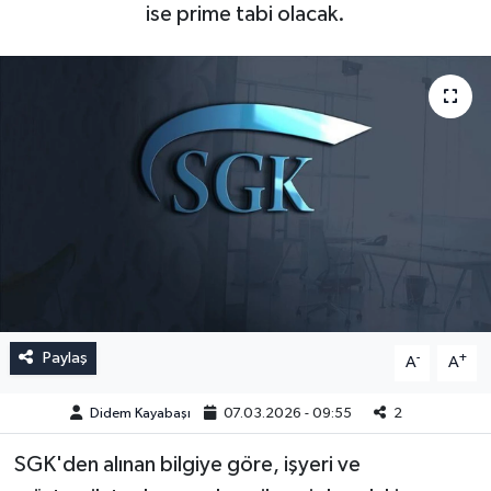
ise prime tabi olacak.
Paylaş
-
+
A
A
Didem Kayabaşı
07.03.2026 - 09:55
2
SGK'den alınan bilgiye göre, işyeri ve