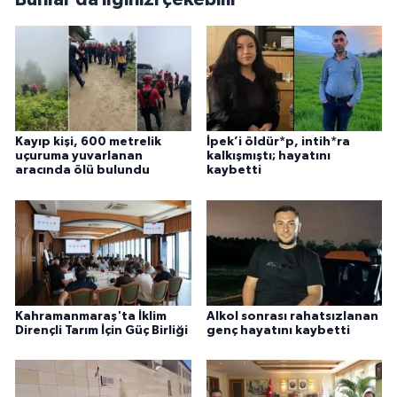
Kayıp kişi, 600 metrelik
İpek’i öldür*p, intih*ra
uçuruma yuvarlanan
kalkışmıştı; hayatını
aracında ölü bulundu
kaybetti
Kahramanmaraş'ta İklim
Alkol sonrası rahatsızlanan
Dirençli Tarım İçin Güç Birliği
genç hayatını kaybetti