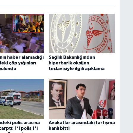
nın haber alamadığı
Sağlık Bakanlığından
eki çöp yığınları
hiperbarik oksijen
bulundu
tedavisiyle ilgili açıklama
deki polis aracına
Avukatlar arasındaki tartışma
rptı: 1’i polis 1’i
kanlı bitti