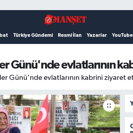
ubat
Türkiye Gündemi
Resmi İlan
Yazarlar
YouTube
er Günü'nde evlatlarının kab
er Günü'nde evlatlarının kabrini ziyaret et
Y