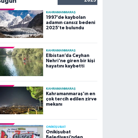
Bugün
2025
KAHRAMANMARAŞ
1997’de kaybolan
adamın cansız bedeni
2025’te bulundu
KAHRAMANMARAŞ
Elbistan’da Ceyhan
Nehri'ne giren bir kişi
hayatını kaybetti
KAHRAMANMARAŞ
Kahramanmaraş’ın en
çok tercih edilen zirve
mekanı
ONİKİŞUBAT
Onikişubat
Belediyesi’nden