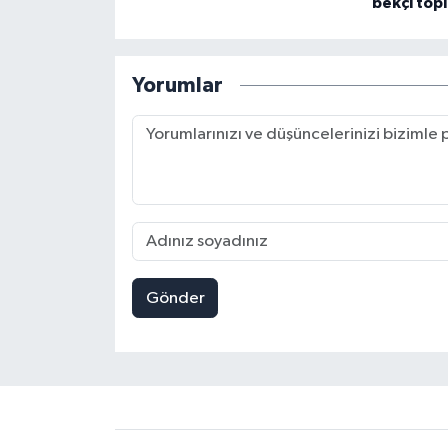
bekçi topl
Yorumlar
Gönder