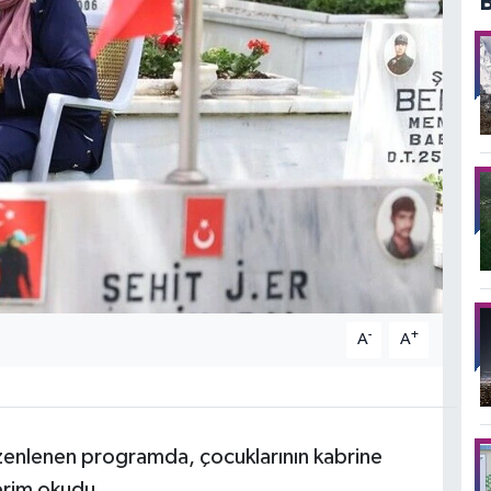
-
+
A
A
düzenlenen programda, çocuklarının kabrine
Kerim okudu.