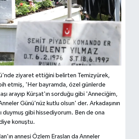
'nde ziyaret ettiğini belirten Temizyürek,
bih etmiş, 'Her bayramda, özel günlerde
daşı arayıp Kürşat'ın sorduğu gibi 'Anneciğim,
 Anneler Günü'nüz kutlu olsun' der. Arkadaşının
ı duymuş gibi hissediyorum. Ben de ona
diye konuştu.
lan'ın annesi Özlem Eraslan da Anneler