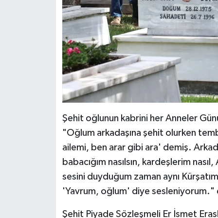
Şehit oğlunun kabrini her Anneler Günü
"Oğlum arkadaşına şehit olurken tem
ailemi, ben arar gibi ara' demiş. Arka
babacığım nasılsın, kardeşlerim nasıl,
sesini duyduğum zaman aynı Kürşatım
'Yavrum, oğlum' diye sesleniyorum." 
Şehit Piyade Sözleşmeli Er İsmet Eras