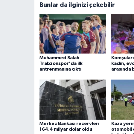
Bunlar da ilginizi çekebilir
Muhammed Salah
Komşuları
Trabzonspor'da ilk
kadın, evd
antrenmanına çıktı
arasında 
Merkez Bankası rezervleri
Kaza yerin
164,4 milyar dolar oldu
otomobil ça