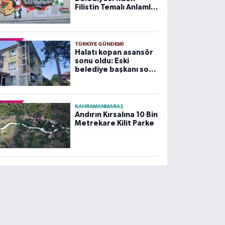
Filistin Temalı Anlamlı
Çalışma
TÜRKIYE GÜNDEMI
Halatı kopan asansör
sonu oldu: Eski
belediye başkanı son
yolculuğuna uğurlandı
KAHRAMANMARAŞ
Andırın Kırsalına 10 Bin
Metrekare Kilit Parke