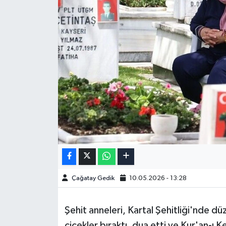
Çağatay Gedik
10.05.2026 - 13:28
Şehit anneleri, Kartal Şehitliği'nde 
çiçekler bıraktı, dua etti ve Kur'an-ı 