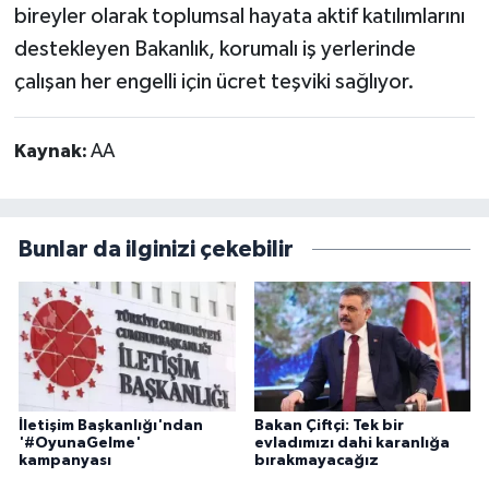
bireyler olarak toplumsal hayata aktif katılımlarını
destekleyen Bakanlık, korumalı iş yerlerinde
çalışan her engelli için ücret teşviki sağlıyor.
Kaynak:
AA
Bunlar da ilginizi çekebilir
İletişim Başkanlığı'ndan
Bakan Çiftçi: Tek bir
'#OyunaGelme'
evladımızı dahi karanlığa
kampanyası
bırakmayacağız