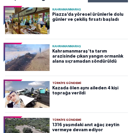
KAHRAMANMARAŞ
Piazza’da yöresel ürünlerle dolu
günler ve çekiliş fırsatı başladı
KAHRAMANMARAŞ
Kahramanmaraş'ta tarım
arazisinde çıkan yangın ormanlık
alana sıçramadan söndürüldü
TÜRKIYE GÜNDEMI
Kazada ölen aynı aileden 4 kişi
toprağa verildi
TÜRKIYE GÜNDEMI
1316 yaşındaki anıt ağaç zeytin
vermeye devam ediyor