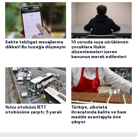
Sahte tebligat mesajlarına
10 soruda suça sürüklenen
dikkat! Bu tuzağa düşmeyin
çocuklara ilişkin
düzenlemeleri içeren
kanunun merak edilenleri
Yolcu otobüsü İETT
Türkiye, çikolata
otobüsüne çarptı: 5 yaralı
ihracatında kalite ve ham
madde avantajıyla öne
çıkıyor