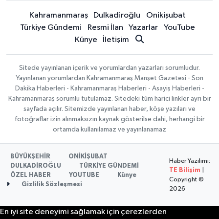
Kahramanmaraş
Dulkadiroğlu
Onikişubat
Türkiye Gündemi
Resmi İlan
Yazarlar
YouTube
Künye
İletişim
Sitede yayınlanan içerik ve yorumlardan yazarları sorumludur.
Yayınlanan yorumlardan Kahramanmaraş Manşet Gazetesi - Son
Dakika Haberleri - Kahramanmaraş Haberleri - Asayiş Haberleri -
Kahramanmaraş sorumlu tutulamaz. Sitedeki tüm harici linkler ayrı bir
sayfada açılır. Sitemizde yayınlanan haber, köşe yazıları ve
fotoğraflar izin alınmaksızın kaynak gösterilse dahi, herhangi bir
ortamda kullanılamaz ve yayınlanamaz
BÜYÜKŞEHİR
ONİKİŞUBAT
Haber Yazılımı:
DULKADİROĞLU
TÜRKİYE GÜNDEMİ
TE Bilişim
|
ÖZEL HABER
YOUTUBE
Künye
Copyright ©
Gizlilik Sözleşmesi
2026
En iyi site deneyimi sağlamak için çerezlerden