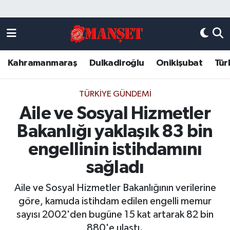
Künye
Kahramanmaraş Nöbetçi Eczaneler
Kahramanmaraş
Dulkadiroğlu
Onikişubat
Tür
DULKADİROĞLU
Kahramanmaraş Hava Durumu
KAHRAMANMARAŞ
Kahramanmaraş Trafik Yoğunluk Haritası
TÜRKIYE GÜNDEMI
Aile ve Sosyal Hizmetler
ONİKİŞUBAT
Süper Lig Puan Durumu ve Fikstür
Bakanlığı yaklaşık 83 bin
ÖZEL HABER
Tüm Manşetler
engellinin istihdamını
sağladı
Künye
Son Dakika Haberleri
Aile ve Sosyal Hizmetler Bakanlığının verilerine
Haber Arşivi
göre, kamuda istihdam edilen engelli memur
sayısı 2002'den bugüne 15 kat artarak 82 bin
880'e ulaştı.