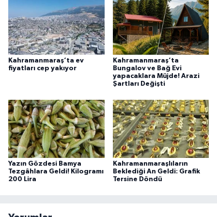
Kahramanmaraş’ta ev
Kahramanmaraş’ta
fiyatları cep yakıyor
Bungalov ve Bağ Evi
yapacaklara Müjde! Arazi
Şartları Değişti
Yazın Gözdesi Bamya
Kahramanmaraşlıların
Tezgâhlara Geldi! Kilogramı
Beklediği An Geldi: Grafik
200 Lira
Tersine Döndü