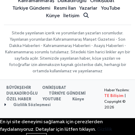
Kahramanmaraş
Dulkadiroğlu
Onikişubat
Türkiye Gündemi
Resmi İlan
Yazarlar
YouTube
Künye
İletişim
Sitede yayınlanan içerik ve yorumlardan yazarları sorumludur.
Yayınlanan yorumlardan Kahramanmaraş Manşet Gazetesi - Son
Dakika Haberleri - Kahramanmaraş Haberleri - Asayiş Haberleri -
Kahramanmaraş sorumlu tutulamaz. Sitedeki tüm harici linkler ayrı bir
sayfada açılır. Sitemizde yayınlanan haber, köşe yazıları ve
fotoğraflar izin alınmaksızın kaynak gösterilse dahi, herhangi bir
ortamda kullanılamaz ve yayınlanamaz
BÜYÜKŞEHİR
ONİKİŞUBAT
Haber Yazılımı:
DULKADİROĞLU
TÜRKİYE GÜNDEMİ
TE Bilişim
|
ÖZEL HABER
YOUTUBE
Künye
Copyright ©
Gizlilik Sözleşmesi
2026
En iyi site deneyimi sağlamak için çerezlerden
faydalanıyoruz. Detaylar için lütfen tıklayın.
Gizlilik