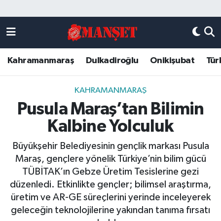
Künye
Kahramanmaraş Nöbetçi Eczaneler
Kahramanmaraş
Dulkadiroğlu
Onikişubat
Tür
DULKADİROĞLU
Kahramanmaraş Hava Durumu
KAHRAMANMARAŞ
Kahramanmaraş Trafik Yoğunluk Haritası
KAHRAMANMARAŞ
Pusula Maraş’tan Bilimin
ONİKİŞUBAT
Süper Lig Puan Durumu ve Fikstür
Kalbine Yolculuk
ÖZEL HABER
Tüm Manşetler
Büyükşehir Belediyesinin gençlik markası Pusula
Maraş, gençlere yönelik Türkiye’nin bilim gücü
Künye
Son Dakika Haberleri
TÜBİTAK’ın Gebze Üretim Tesislerine gezi
düzenledi. Etkinlikte gençler; bilimsel araştırma,
Haber Arşivi
üretim ve AR-GE süreçlerini yerinde inceleyerek
geleceğin teknolojilerine yakından tanıma fırsatı