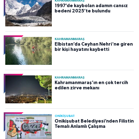
KAHRAMANMARAŞ
1997’de kaybolan adamın cansız
bedeni 2025’te bulundu
KAHRAMANMARAŞ
Elbistan’da Ceyhan Nehri'ne giren
bir kişi hayatını kaybetti
KAHRAMANMARAŞ
Kahramanmaraş’ın en çok tercih
edilen zirve mekanı
ONİKİŞUBAT
Onikişubat Belediyesi’nden Filistin
Temalı Anlamlı Çalışma