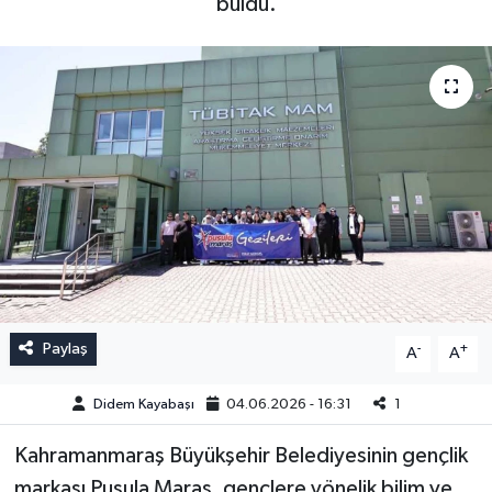
buldu.
Paylaş
-
+
A
A
Didem Kayabaşı
04.06.2026 - 16:31
1
Kahramanmaraş Büyükşehir Belediyesinin gençlik
markası Pusula Maraş, gençlere yönelik bilim ve