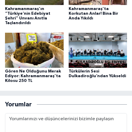
Kahramanmaraş’ın
Kahramanmaraş’ta
“Türkiye’nin Edebiyat
Korkutan Anlar! Bina Bir
Şehri” Unvanı Anıtla
Anda Yıkıldı
Taçlandırıldı
Gören Ne Olduğunu Merak
Türkülerin Sesi
Ediyor: Kahramanmaraş’ta
Dulkadiroğlu’ndan Yükseldi
Kilosu 250 TL
Yorumlar