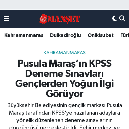
Künye
Kahramanmaraş Nöbetçi Eczaneler
Kahramanmaraş
Dulkadiroğlu
Onikişubat
Tür
DULKADİROĞLU
Kahramanmaraş Hava Durumu
KAHRAMANMARAŞ
Kahramanmaraş Trafik Yoğunluk Haritası
KAHRAMANMARAŞ
Pusula Maraş’ın KPSS
ONİKİŞUBAT
Süper Lig Puan Durumu ve Fikstür
Deneme Sınavları
ÖZEL HABER
Tüm Manşetler
Gençlerden Yoğun İlgi
Görüyor
Künye
Son Dakika Haberleri
Büyükşehir Belediyesinin gençlik markası Pusula
Haber Arşivi
Maraş tarafından KPSS’ye hazırlanan adaylara
yönelik düzenlenen deneme sınavlarının
dördüncüsü gerçekleştirildi. Şehir merkezi ve