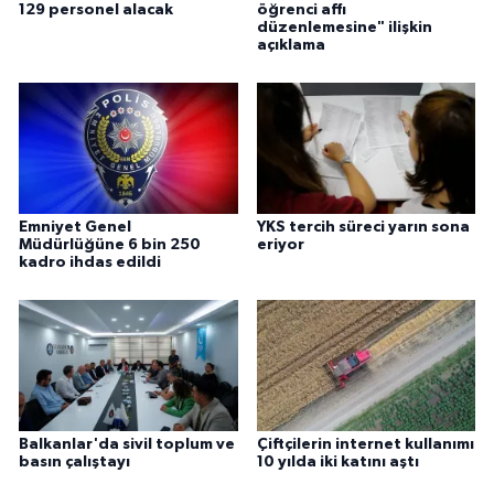
129 personel alacak
öğrenci affı
düzenlemesine" ilişkin
açıklama
Emniyet Genel
YKS tercih süreci yarın sona
Müdürlüğüne 6 bin 250
eriyor
kadro ihdas edildi
Balkanlar'da sivil toplum ve
Çiftçilerin internet kullanımı
basın çalıştayı
10 yılda iki katını aştı