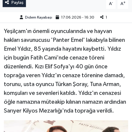
Paylaş
-
+
A
A
Didem Kayabaşı
17.06.2026 - 16:30
1
Yeşilçam'ın önemli oyuncularında ve hayvan
hakları savunucusu 'Panter Emel' lakabıyla bilinen
Emel Yıldız, 85 yaşında hayatını kaybetti. Yıldız
için bugün Fatih Cami'nde cenaze töreni
düzenlendi. Kızı Elif Sofya'yı 40 gün önce
toprağa veren Yıldız'ın cenaze törenine damadı,
torunu, usta oyuncu Türkan Şoray, Tuna Arman,
komşuları ve sevenleri katıldı. Yıldız'ın cenazesi
öğle namazına müteakip kılınan namazın ardından
Sarıyer Kilyos Mezarlığı'nda toprağa verildi.