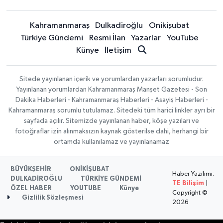
Kahramanmaraş
Dulkadiroğlu
Onikişubat
Türkiye Gündemi
Resmi İlan
Yazarlar
YouTube
Künye
İletişim
Sitede yayınlanan içerik ve yorumlardan yazarları sorumludur.
Yayınlanan yorumlardan Kahramanmaraş Manşet Gazetesi - Son
Dakika Haberleri - Kahramanmaraş Haberleri - Asayiş Haberleri -
Kahramanmaraş sorumlu tutulamaz. Sitedeki tüm harici linkler ayrı bir
sayfada açılır. Sitemizde yayınlanan haber, köşe yazıları ve
fotoğraflar izin alınmaksızın kaynak gösterilse dahi, herhangi bir
ortamda kullanılamaz ve yayınlanamaz
BÜYÜKŞEHİR
ONİKİŞUBAT
Haber Yazılımı:
DULKADİROĞLU
TÜRKİYE GÜNDEMİ
TE Bilişim
|
ÖZEL HABER
YOUTUBE
Künye
Copyright ©
Gizlilik Sözleşmesi
2026