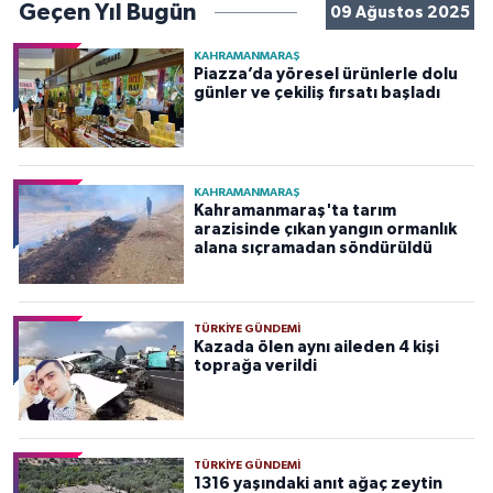
Geçen Yıl Bugün
09 Ağustos 2025
KAHRAMANMARAŞ
Piazza’da yöresel ürünlerle dolu
günler ve çekiliş fırsatı başladı
KAHRAMANMARAŞ
Kahramanmaraş'ta tarım
arazisinde çıkan yangın ormanlık
alana sıçramadan söndürüldü
TÜRKIYE GÜNDEMI
Kazada ölen aynı aileden 4 kişi
toprağa verildi
TÜRKIYE GÜNDEMI
1316 yaşındaki anıt ağaç zeytin