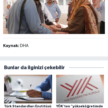
Kaynak:
DHA
Bunlar da ilginizi çekebilir
Türk Standardları Enstitüsü
YÖK'ten "yükseköğretimde