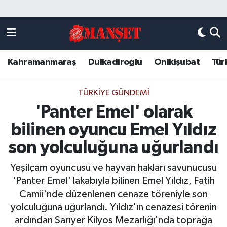
Künye
Kahramanmaraş Nöbetçi Eczaneler
Kahramanmaraş
Dulkadiroğlu
Onikişubat
Tür
DULKADİROĞLU
Kahramanmaraş Hava Durumu
KAHRAMANMARAŞ
Kahramanmaraş Trafik Yoğunluk Haritası
TÜRKIYE GÜNDEMI
'Panter Emel' olarak
ONİKİŞUBAT
Süper Lig Puan Durumu ve Fikstür
bilinen oyuncu Emel Yıldız
ÖZEL HABER
Tüm Manşetler
son yolculuğuna uğurlandı
Yeşilçam oyuncusu ve hayvan hakları savunucusu
Künye
Son Dakika Haberleri
'Panter Emel' lakabıyla bilinen Emel Yıldız, Fatih
Camii'nde düzenlenen cenaze töreniyle son
Haber Arşivi
yolculuğuna uğurlandı. Yıldız'ın cenazesi törenin
ardından Sarıyer Kilyos Mezarlığı'nda toprağa