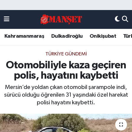
Künye
Kahramanmaraş Nöbetçi Eczaneler
Kahramanmaraş
Dulkadiroğlu
Onikişubat
Tür
DULKADİROĞLU
Kahramanmaraş Hava Durumu
KAHRAMANMARAŞ
Kahramanmaraş Trafik Yoğunluk Haritası
TÜRKIYE GÜNDEMI
Otomobiliyle kaza geçiren
ONİKİŞUBAT
Süper Lig Puan Durumu ve Fikstür
polis, hayatını kaybetti
ÖZEL HABER
Tüm Manşetler
Mersin’de yoldan çıkan otomobil şarampole indi,
sürücü olduğu öğrenilen 31 yaşındaki özel harekat
Künye
Son Dakika Haberleri
polisi hayatını kaybetti.
Haber Arşivi