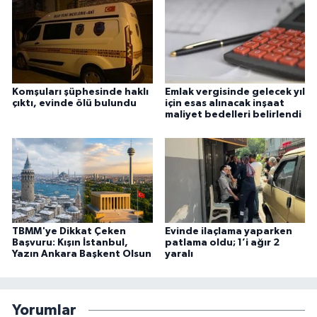
Komşuları şüphesinde haklı
Emlak vergisinde gelecek yıl
çıktı, evinde ölü bulundu
için esas alınacak inşaat
maliyet bedelleri belirlendi
TBMM'ye Dikkat Çeken
Evinde ilaçlama yaparken
Başvuru: Kışın İstanbul,
patlama oldu; 1’i ağır 2
Yazın Ankara Başkent Olsun
yaralı
Yorumlar