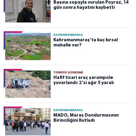
Başına sopayla vurulan Poyraz, 14
gün sonra hayatını kaybetti
KAHRAMANMARAŞ
Kahramanmaraş’ta kaç kırsal
mahalle var?
TÜRKIYE GÜNDEMI
Hafif ticari araç şarampole
yuvarlandı: 2’si ağır 5 yaralı
KAHRAMANMARAŞ
MADO, Maraş Dondurmasının
Birinciliğini Kutladı