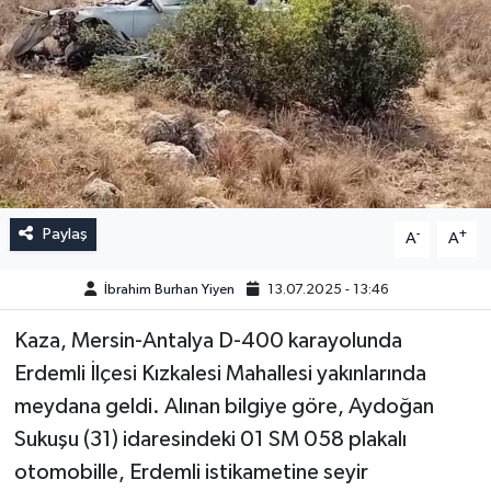
Paylaş
-
+
A
A
İbrahim Burhan Yiyen
13.07.2025 - 13:46
Kaza, Mersin-Antalya D-400 karayolunda
Erdemli İlçesi Kızkalesi Mahallesi yakınlarında
meydana geldi. Alınan bilgiye göre, Aydoğan
Sukuşu (31) idaresindeki 01 SM 058 plakalı
otomobille, Erdemli istikametine seyir