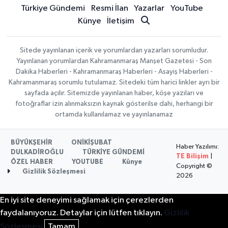
Türkiye Gündemi
Resmi İlan
Yazarlar
YouTube
Künye
İletişim
Sitede yayınlanan içerik ve yorumlardan yazarları sorumludur.
Yayınlanan yorumlardan Kahramanmaraş Manşet Gazetesi - Son
Dakika Haberleri - Kahramanmaraş Haberleri - Asayiş Haberleri -
Kahramanmaraş sorumlu tutulamaz. Sitedeki tüm harici linkler ayrı bir
sayfada açılır. Sitemizde yayınlanan haber, köşe yazıları ve
fotoğraflar izin alınmaksızın kaynak gösterilse dahi, herhangi bir
ortamda kullanılamaz ve yayınlanamaz
BÜYÜKŞEHİR
ONİKİŞUBAT
Haber Yazılımı:
DULKADİROĞLU
TÜRKİYE GÜNDEMİ
TE Bilişim
|
ÖZEL HABER
YOUTUBE
Künye
Copyright ©
Gizlilik Sözleşmesi
2026
En iyi site deneyimi sağlamak için çerezlerden
faydalanıyoruz. Detaylar için lütfen tıklayın.
Gizlilik
Sözleşmesi
Tamam