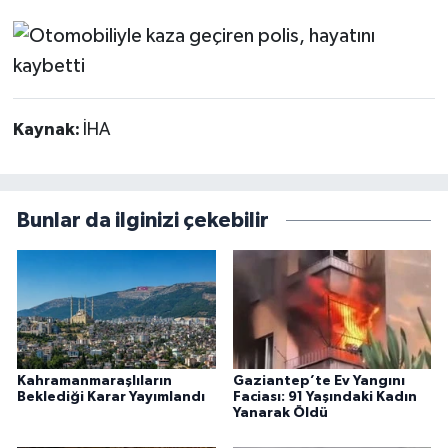
Kaynak:
İHA
Bunlar da ilginizi çekebilir
Kahramanmaraşlıların
Gaziantep’te Ev Yangını
Beklediği Karar Yayımlandı
Faciası: 91 Yaşındaki Kadın
Yanarak Öldü