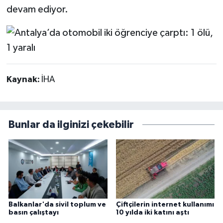
devam ediyor.
Kaynak:
İHA
Bunlar da ilginizi çekebilir
Balkanlar'da sivil toplum ve
Çiftçilerin internet kullanımı
basın çalıştayı
10 yılda iki katını aştı