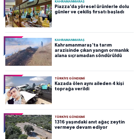
KAHRAMANMARAŞ
Piazza’da yöresel ürünlerle dolu
günler ve çekiliş fırsatı başladı
KAHRAMANMARAŞ
Kahramanmaraş'ta tarım
arazisinde çıkan yangın ormanlık
alana sıçramadan söndürüldü
TÜRKIYE GÜNDEMI
Kazada ölen aynı aileden 4 kişi
toprağa verildi
TÜRKIYE GÜNDEMI
1316 yaşındaki anıt ağaç zeytin
vermeye devam ediyor