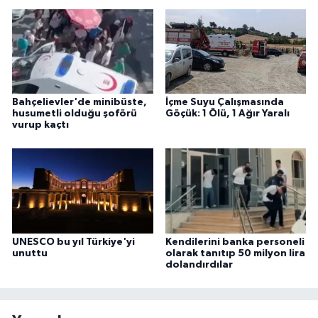
Bahçelievler'de minibüste,
İçme Suyu Çalışmasında
husumetli olduğu şoförü
Göçük: 1 Ölü, 1 Ağır Yaralı
vurup kaçtı
UNESCO bu yıl Türkiye'yi
Kendilerini banka personeli
unuttu
olarak tanıtıp 50 milyon lira
dolandırdılar