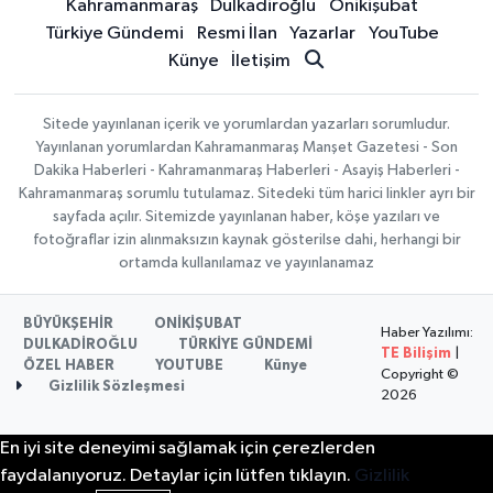
Kahramanmaraş
Dulkadiroğlu
Onikişubat
Türkiye Gündemi
Resmi İlan
Yazarlar
YouTube
Künye
İletişim
Sitede yayınlanan içerik ve yorumlardan yazarları sorumludur.
Yayınlanan yorumlardan Kahramanmaraş Manşet Gazetesi - Son
Dakika Haberleri - Kahramanmaraş Haberleri - Asayiş Haberleri -
Kahramanmaraş sorumlu tutulamaz. Sitedeki tüm harici linkler ayrı bir
sayfada açılır. Sitemizde yayınlanan haber, köşe yazıları ve
fotoğraflar izin alınmaksızın kaynak gösterilse dahi, herhangi bir
ortamda kullanılamaz ve yayınlanamaz
BÜYÜKŞEHİR
ONİKİŞUBAT
Haber Yazılımı:
DULKADİROĞLU
TÜRKİYE GÜNDEMİ
TE Bilişim
|
ÖZEL HABER
YOUTUBE
Künye
Copyright ©
Gizlilik Sözleşmesi
2026
En iyi site deneyimi sağlamak için çerezlerden
faydalanıyoruz. Detaylar için lütfen tıklayın.
Gizlilik