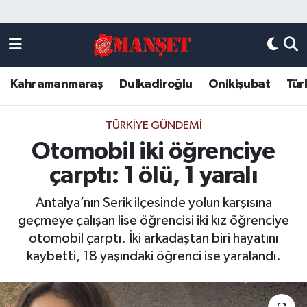
Künye
Kahramanmaraş Nöbetçi Eczaneler
Kahramanmaraş
Dulkadiroğlu
Onikişubat
Tür
DULKADİROĞLU
Kahramanmaraş Hava Durumu
KAHRAMANMARAŞ
Kahramanmaraş Trafik Yoğunluk Haritası
TÜRKIYE GÜNDEMI
Otomobil iki öğrenciye
ONİKİŞUBAT
Süper Lig Puan Durumu ve Fikstür
çarptı: 1 ölü, 1 yaralı
ÖZEL HABER
Tüm Manşetler
Antalya’nın Serik ilçesinde yolun karşısına
geçmeye çalışan lise öğrencisi iki kız öğrenciye
Künye
Son Dakika Haberleri
otomobil çarptı. İki arkadaştan biri hayatını
kaybetti, 18 yaşındaki öğrenci ise yaralandı.
Haber Arşivi