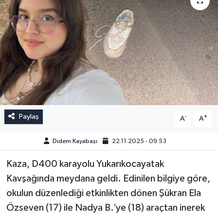
Paylaş
-
+
A
A
Didem Kayabaşı
22.11.2025 - 09:53
Kaza, D400 karayolu Yukarıkocayatak
Kavşağında meydana geldi. Edinilen bilgiye göre,
okulun düzenlediği etkinlikten dönen Şükran Ela
Özseven (17) ile Nadya B.’ye (18) araçtan inerek