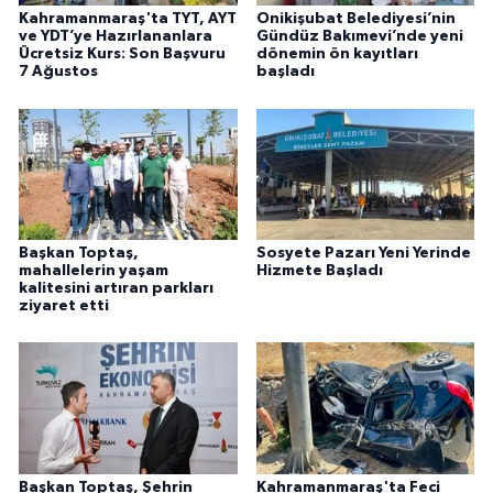
Kahramanmaraş'ta TYT, AYT
Onikişubat Belediyesi’nin
ve YDT’ye Hazırlananlara
Gündüz Bakımevi’nde yeni
Ücretsiz Kurs: Son Başvuru
dönemin ön kayıtları
7 Ağustos
başladı
Başkan Toptaş,
Sosyete Pazarı Yeni Yerinde
mahallelerin yaşam
Hizmete Başladı
kalitesini artıran parkları
ziyaret etti
Başkan Toptaş, Şehrin
Kahramanmaraş'ta Feci