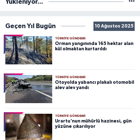
Yükleniyor...
Geçen Yıl Bugün
10 Ağustos 2025
TÜRKIYE GÜNDEMI
Orman yangınında 165 hektar alan
kül olmaktan kurtarıldı
TÜRKIYE GÜNDEMI
Otoyolda yabancı plakalı otomobil
alev alev yandı
TÜRKIYE GÜNDEMI
Urartu'nun mühürlü hazinesi, gün
yüzüne çıkarılıyor