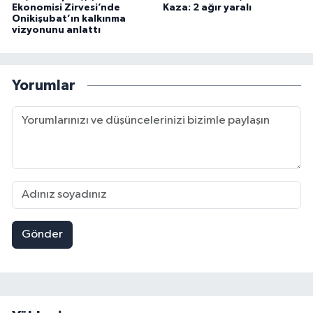
Ekonomisi Zirvesi’nde
Kaza: 2 ağır yaralı
Onikişubat’ın kalkınma
vizyonunu anlattı
Yorumlar
Gönder