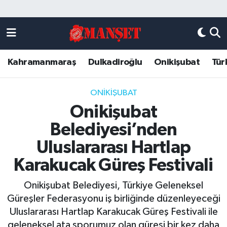
Künye
Kahramanmaraş Nöbetçi Eczaneler
Kahramanmaraş
Dulkadiroğlu
Onikişubat
Tür
DULKADİROĞLU
Kahramanmaraş Hava Durumu
KAHRAMANMARAŞ
Kahramanmaraş Trafik Yoğunluk Haritası
ONİKİŞUBAT
Onikişubat
ONİKİŞUBAT
Süper Lig Puan Durumu ve Fikstür
Belediyesi’nden
ÖZEL HABER
Tüm Manşetler
Uluslararası Hartlap
Karakucak Güreş Festivali
Künye
Son Dakika Haberleri
Onikişubat Belediyesi, Türkiye Geleneksel
Haber Arşivi
Güreşler Federasyonu iş birliğinde düzenleyeceği
Uluslararası Hartlap Karakucak Güreş Festivali ile
geleneksel ata sporumuz olan güreşi bir kez daha