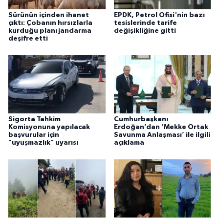
Sürünün içinden ihanet
EPDK, Petrol Ofisi'nin bazı
çıktı: Çobanın hırsızlarla
tesislerinde tarife
kurduğu planı jandarma
değişikliğine gitti
deşifre etti
Sigorta Tahkim
Cumhurbaşkanı
Komisyonuna yapılacak
Erdoğan’dan ‘Mekke Ortak
başvurular için
Savunma Anlaşması’ ile ilgili
"uyuşmazlık" uyarısı
açıklama