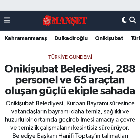
Künye
Kahramanmaraş Nöbetçi Eczaneler
Kahramanmaraş
Dulkadiroğlu
Onikişubat
Tür
DULKADİROĞLU
Kahramanmaraş Hava Durumu
KAHRAMANMARAŞ
Kahramanmaraş Trafik Yoğunluk Haritası
TÜRKIYE GÜNDEMI
Onikişubat Belediyesi, 288
ONİKİŞUBAT
Süper Lig Puan Durumu ve Fikstür
personel ve 65 araçtan
ÖZEL HABER
Tüm Manşetler
oluşan güçlü ekiple sahada
Onikişubat Belediyesi, Kurban Bayramı süresince
Künye
Son Dakika Haberleri
vatandaşların bayramı daha temiz, sağlıklı ve
huzurlu bir ortamda geçirebilmesi amacıyla çevre
Haber Arşivi
ve temizlik çalışmalarını kesintisiz sürdürüyor.
Belediye Başkanı Hanifi Toptaş’ın talimatları