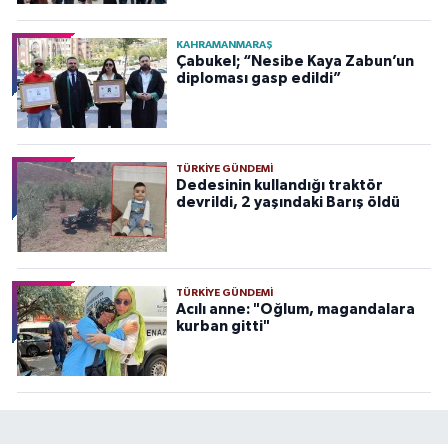
KAHRAMANMARAŞ
Çabukel; “Nesibe Kaya Zabun’un
diploması gasp edildi”
TÜRKIYE GÜNDEMI
Dedesinin kullandığı traktör
devrildi, 2 yaşındaki Barış öldü
TÜRKIYE GÜNDEMI
Acılı anne: "Oğlum, magandalara
kurban gitti"