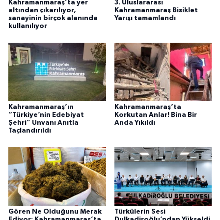
Kahramanmaraş’ta yer
3. Uluslararası
altından çıkarılıyor,
Kahramanmaraş Bisiklet
sanayinin birçok alanında
Yarışı tamamlandı
kullanılıyor
Kahramanmaraş’ın
Kahramanmaraş’ta
“Türkiye’nin Edebiyat
Korkutan Anlar! Bina Bir
Şehri” Unvanı Anıtla
Anda Yıkıldı
Taçlandırıldı
Gören Ne Olduğunu Merak
Türkülerin Sesi
Ediyor: Kahramanmaraş’ta
Dulkadiroğlu’ndan Yükseldi