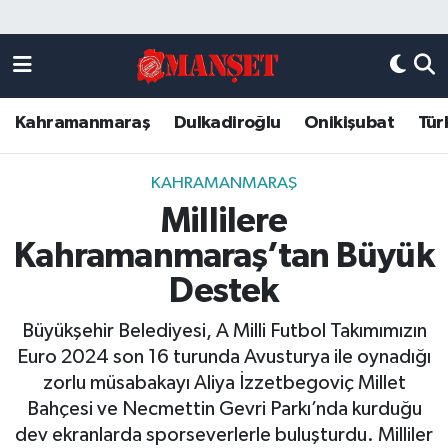
Künye
Kahramanmaraş Nöbetçi Eczaneler
Kahramanmaraş
Dulkadiroğlu
Onikişubat
Tür
DULKADİROĞLU
Kahramanmaraş Hava Durumu
KAHRAMANMARAŞ
Kahramanmaraş Trafik Yoğunluk Haritası
KAHRAMANMARAŞ
Millilere
ONİKİŞUBAT
Süper Lig Puan Durumu ve Fikstür
Kahramanmaraş’tan Büyük
ÖZEL HABER
Tüm Manşetler
Destek
Büyükşehir Belediyesi, A Milli Futbol Takımımızın
Künye
Son Dakika Haberleri
Euro 2024 son 16 turunda Avusturya ile oynadığı
zorlu müsabakayı Aliya İzzetbegoviç Millet
Haber Arşivi
Bahçesi ve Necmettin Gevri Parkı’nda kurduğu
dev ekranlarda sporseverlerle buluşturdu. Milliler