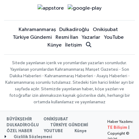
Kahramanmaraş
Dulkadiroğlu
Onikişubat
Türkiye Gündemi
Resmi İlan
Yazarlar
YouTube
Künye
İletişim
Sitede yayınlanan içerik ve yorumlardan yazarları sorumludur.
Yayınlanan yorumlardan Kahramanmaraş Manşet Gazetesi - Son
Dakika Haberleri - Kahramanmaraş Haberleri - Asayiş Haberleri -
Kahramanmaraş sorumlu tutulamaz. Sitedeki tüm harici linkler ayrı bir
sayfada açılır. Sitemizde yayınlanan haber, köşe yazıları ve
fotoğraflar izin alınmaksızın kaynak gösterilse dahi, herhangi bir
ortamda kullanılamaz ve yayınlanamaz
BÜYÜKŞEHİR
ONİKİŞUBAT
Haber Yazılımı:
DULKADİROĞLU
TÜRKİYE GÜNDEMİ
TE Bilişim
|
ÖZEL HABER
YOUTUBE
Künye
Copyright ©
Gizlilik Sözleşmesi