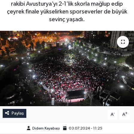
rakibi Avusturya’yı 2-1’lik skorla mağlup edip
çeyrek finale yükselirken sporseverler de büyük
sevinç yaşadı.
Paylaş
-
+
A
A
Didem Kayabaşı
03.07.2024 - 11:25