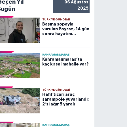
Geçen Yıl
06 Ağustos
Bugün
2025
TÜRKIYE GÜNDEMI
Başına sopayla
vurulan Poyraz, 14 gün
sonra hayatını
kaybetti
KAHRAMANMARAŞ
Kahramanmaraş’ta
kaç kırsal mahalle var?
TÜRKIYE GÜNDEMI
Hafif ticari araç
şarampole yuvarlandı:
2’si ağır 5 yaralı
KAHRAMANMARAŞ