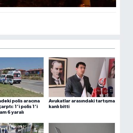
deki polis aracına
Avukatlar arasındaki tartışma
rptı: 1’i polis 1’i
kanlı bitti
am 6 yaralı