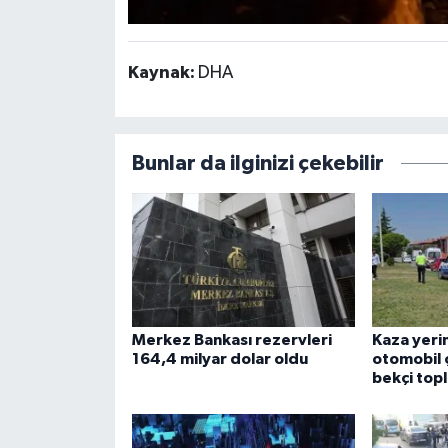
Kaynak:
DHA
Bunlar da ilginizi çekebilir
Merkez Bankası rezervleri
Kaza yerin
164,4 milyar dolar oldu
otomobil ça
bekçi topl