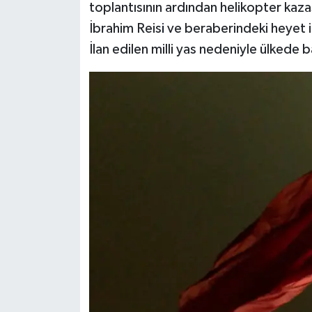
toplantısının ardından helikopter ka
İbrahim Reis
i
ve beraberindeki heyet içi
İlan edilen milli yas nedeniyle ülkede ba