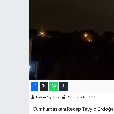
Didem Kayabaşı
21.05.2024 - 11:23
Cumhurbaşkanı Recep Tayyip Erdoğan