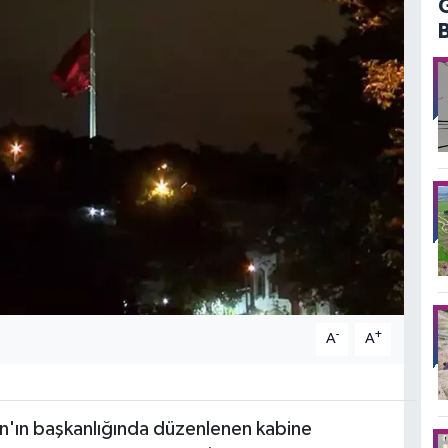
-
+
A
A
'ın başkanlığında düzenlenen kabine