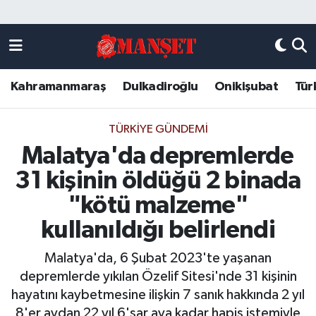
Künye
Kahramanmaraş Nöbetçi Eczaneler
Kahramanmaraş
Dulkadiroğlu
Onikişubat
Tür
DULKADİROĞLU
Kahramanmaraş Hava Durumu
KAHRAMANMARAŞ
Kahramanmaraş Trafik Yoğunluk Haritası
TÜRKIYE GÜNDEMI
Malatya'da depremlerde
ONİKİŞUBAT
Süper Lig Puan Durumu ve Fikstür
31 kişinin öldüğü 2 binada
ÖZEL HABER
Tüm Manşetler
"kötü malzeme"
kullanıldığı belirlendi
Künye
Son Dakika Haberleri
Malatya'da, 6 Şubat 2023'te yaşanan
Haber Arşivi
depremlerde yıkılan Özelif Sitesi'nde 31 kişinin
hayatını kaybetmesine ilişkin 7 sanık hakkında 2 yıl
8'er aydan 22 yıl 6'şar aya kadar hapis istemiyle