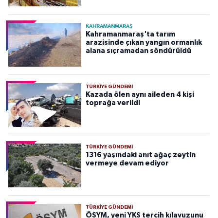
KAHRAMANMARAŞ
Kahramanmaraş'ta tarım
arazisinde çıkan yangın ormanlık
alana sıçramadan söndürüldü
TÜRKIYE GÜNDEMI
Kazada ölen aynı aileden 4 kişi
toprağa verildi
TÜRKIYE GÜNDEMI
1316 yaşındaki anıt ağaç zeytin
vermeye devam ediyor
TÜRKIYE GÜNDEMI
ÖSYM, yeni YKS tercih kılavuzunu