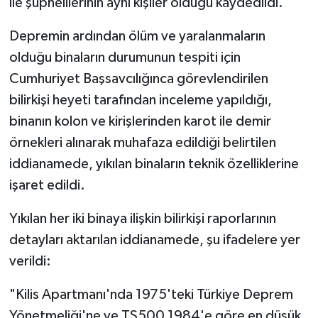
ile şüphelilerinin aynı kişiler olduğu kaydedildi.
Depremin ardından ölüm ve yaralanmaların
olduğu binaların durumunun tespiti için
Cumhuriyet Başsavcılığınca görevlendirilen
bilirkişi heyeti tarafından inceleme yapıldığı,
binanın kolon ve kirişlerinden karot ile demir
örnekleri alınarak muhafaza edildiği belirtilen
iddianamede, yıkılan binaların teknik özelliklerine
işaret edildi.
Yıkılan her iki binaya ilişkin bilirkişi raporlarının
detayları aktarılan iddianamede, şu ifadelere yer
verildi:
"Kilis Apartmanı'nda 1975'teki Türkiye Deprem
Yönetmeliği'ne ve TS500 1984'e göre en düşük