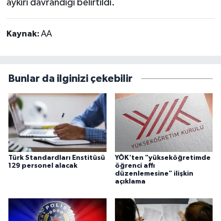
aykırı davrandığı belirtildi.
Kaynak:
AA
Bunlar da ilginizi çekebilir
Türk Standardları Enstitüsü
YÖK'ten "yükseköğretimde
129 personel alacak
öğrenci affı
düzenlemesine" ilişkin
açıklama