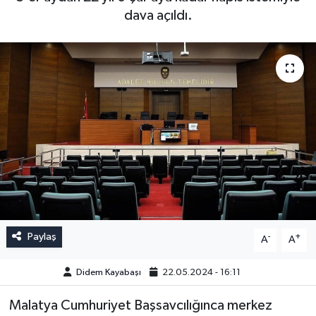
dava açıldı.
Paylaş
-
+
A
A
Didem Kayabaşı
22.05.2024 - 16:11
Malatya Cumhuriyet Başsavcılığınca merkez